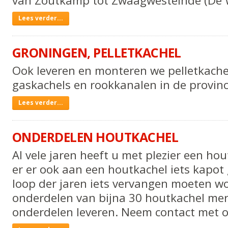
van Zoutkamp tot Zwaagwesteinde (De 
Zwaagwesteinde
Lees verder...
tot
Zoutkamp
GRONINGEN, PELLETKACHEL
-
Ook leveren en monteren we pelletkache
gaskachels en rookkanalen in de provin
Groningen,
Lees verder...
pelletkachel
-
ONDERDELEN HOUTKACHEL
Al vele jaren heeft u met plezier een ho
er er ook aan een houtkachel iets kapot 
loop der jaren iets vervangen moeten w
onderdelen van bijna 30 houtkachel me
onderdelen leveren. Neem contact met o