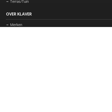
Terras/Tuin
OVER KLAVER
Merken
Nieuws
Bedrijf
Werkwijze
Onderhoud gaskachel
Schoorsteen laten vegen in Friesland
GARANTIE
Review Policy
VOLG ONS
Facebook
Instagram