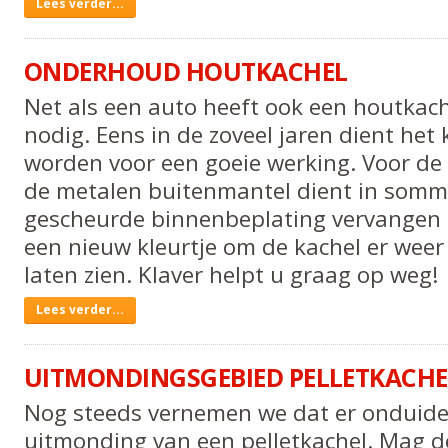
Onderdelen
Lees verder...
houtkachel
-
ONDERHOUD HOUTKACHEL
Net als een auto heeft ook een houtkac
nodig. Eens in de zoveel jaren dient het
worden voor een goeie werking. Voor d
de metalen buitenmantel dient in sommi
gescheurde binnenbeplating vervangen t
een nieuw kleurtje om de kachel er weer 
laten zien. Klaver helpt u graag op weg!
Onderhoud
Lees verder...
houtkachel
-
UITMONDINGSGEBIED PELLETKACHE
Nog steeds vernemen we dat er onduideli
uitmonding van een pelletkachel. Mag de