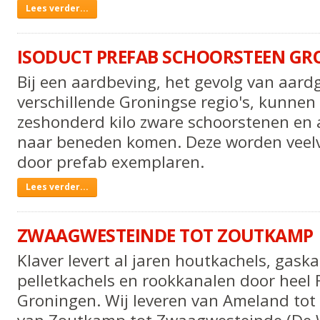
Schiermonnikoog
Lees verder...
-
ISODUCT PREFAB SCHOORSTEEN G
Bij een aardbeving, het gevolg van aard
verschillende Groningse regio's, kunnen
zeshonderd kilo zware schoorstenen en 
naar beneden komen. Deze worden veel
door prefab exemplaren.
Isoduct
Lees verder...
prefab
schoorsteen
ZWAAGWESTEINDE TOT ZOUTKAMP
Groningen
Klaver levert al jaren houtkachels, gaska
-
pelletkachels en rookkanalen door heel 
Groningen. Wij leveren van Ameland to