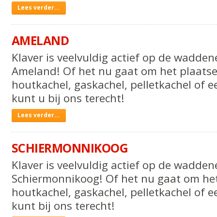
Schoorsteen
Lees verder...
laten
vegen
AMELAND
in
Klaver is veelvuldig actief op de wadden
Friesland
Ameland! Of het nu gaat om het plaats
-
houtkachel, gaskachel, pelletkachel of 
kunt u bij ons terecht!
Ameland
Lees verder...
-
SCHIERMONNIKOOG
Klaver is veelvuldig actief op de wadden
Schiermonnikoog! Of het nu gaat om he
houtkachel, gaskachel, pelletkachel of e
kunt bij ons terecht!