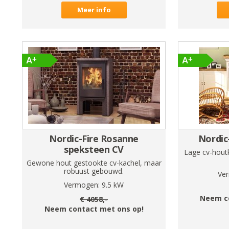
Meer info
Nordic-Fire Rosanne
Nordic
speksteen CV
Lage cv-hout
Gewone hout gestookte cv-kachel, maar
robuust gebouwd.
Ve
Vermogen:
9.5
kW
Neem c
€
4058
,-
Neem contact met ons op!