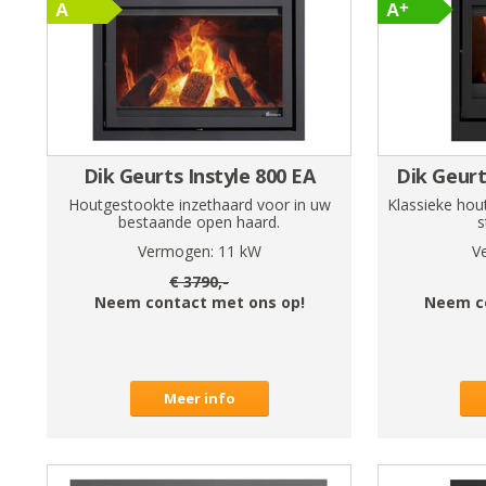
Dik Geurts Instyle 800 EA
Dik Geurt
Houtgestookte inzethaard voor in uw
Klassieke hou
bestaande open haard.
s
Vermogen:
11
kW
V
€
3790
,-
Neem contact met ons op!
Neem c
Meer info