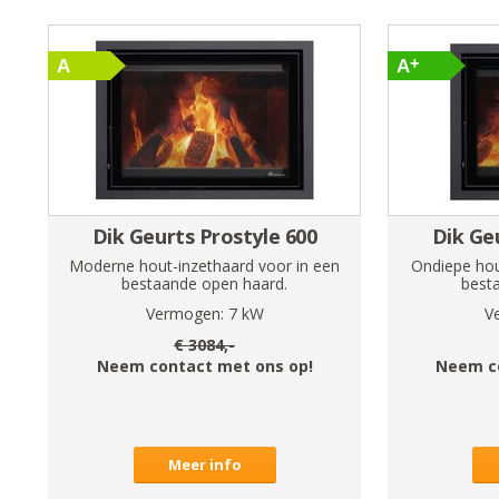
Dik Geurts Prostyle 600
Dik Ge
Moderne hout-inzethaard voor in een
Ondiepe hou
bestaande open haard.
best
Vermogen:
7
kW
V
€
3084
,-
Neem contact met ons op!
Neem c
Meer info