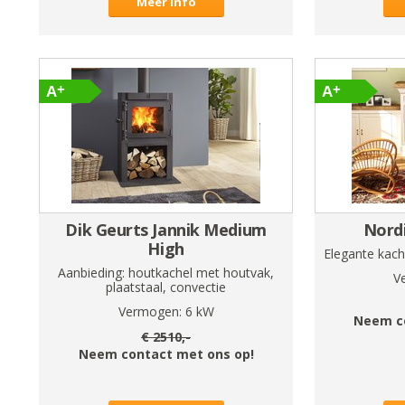
Meer info
Dik Geurts Jannik Medium
Nordi
High
Elegante kac
Aanbieding: houtkachel met houtvak,
V
plaatstaal, convectie
Vermogen:
6
kW
Neem c
€
2510
,-
Neem contact met ons op!