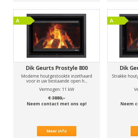
Dik Geurts Prostyle 800
Dik Ge
Moderne houtgestookte inzethaard
Strakke hout
voor in uw bestaande open h...
Vermogen:
11
kW
V
€
3880
,-
Neem contact met ons op!
Neem c
Meer info