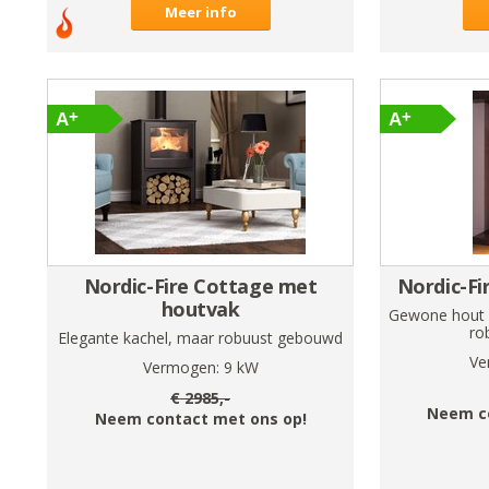
Meer info
Nordic-Fire Cottage met
Nordic-Fi
houtvak
Gewone hout 
ro
Elegante kachel, maar robuust gebouwd
Ve
Vermogen:
9
kW
€
2985
,-
Neem c
Neem contact met ons op!