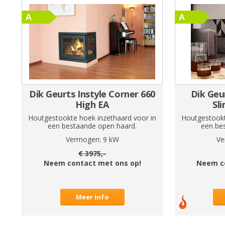
Dik Geurts Instyle Corner 660
Dik Geu
High EA
Sl
Houtgestookte hoek inzethaard voor in
Houtgestookt
een bestaande open haard.
een be
Vermogen:
9
kW
Ve
€
3975
,-
Neem contact met ons op!
Neem c
Meer info