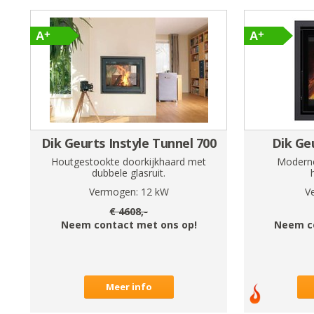
Dik Geurts Instyle Tunnel 700
Dik Ge
Houtgestookte doorkijkhaard met
Moderne
dubbele glasruit.
Vermogen:
12
kW
V
€
4608
,-
Neem contact met ons op!
Neem c
Meer info