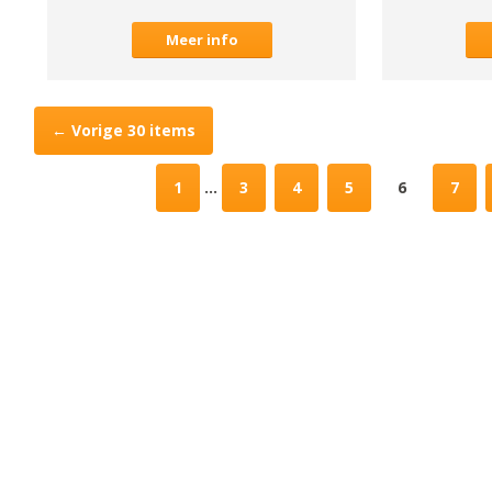
Meer info
← Vorige
30 items
1
...
3
4
5
6
7