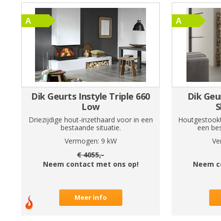
Dik Geurts Instyle Triple 660
Dik Geu
Low
S
Driezijdige hout-inzethaard voor in een
Houtgestookt
bestaande situatie.
een be
Vermogen:
9
kW
Ve
€
4055
,-
Neem contact met ons op!
Neem c
Meer info