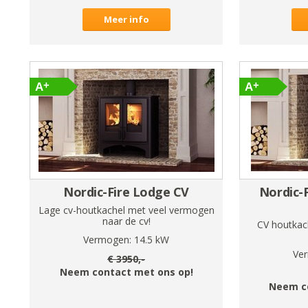
Meer info
Nordic-Fire Lodge CV
Nordic-
Lage cv-houtkachel met veel vermogen
naar de cv!
CV houtkac
Vermogen:
14.5
kW
Ve
€
3950
,-
Neem contact met ons op!
Neem c