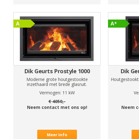
Dik Geurts Prostyle 1000
Dik Ge
Moderne grote houtgestookte
Houtgestookt
inzethaard met brede glasruit.
Vermogen:
11
kW
Ve
€
4050
,-
Neem contact met ons op!
Neem c
Meer info