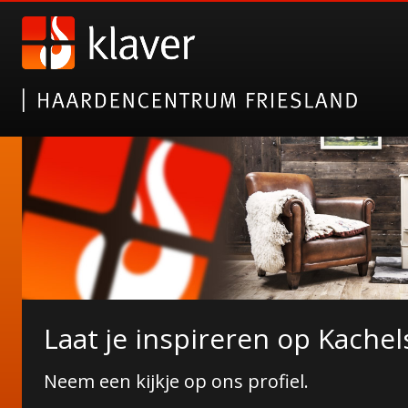
Nieuwe collectie tuinhaarde
Laat je inspireren op Kachel
Janco de Jong!
Neem een kijkje op ons profiel.