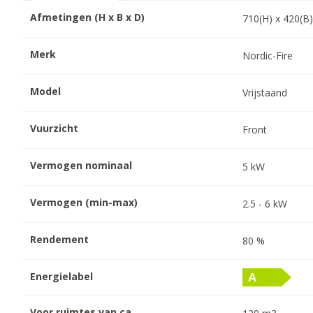
Afmetingen (H x B x D)
710
(H) x
420
(B
Merk
Nordic-Fire
Model
Vrijstaand
Vuurzicht
Front
Vermogen nominaal
5
kW
Vermogen (min-max)
2.5
-
6
kW
Rendement
80
%
Energielabel
Voor ruimtes van ca.