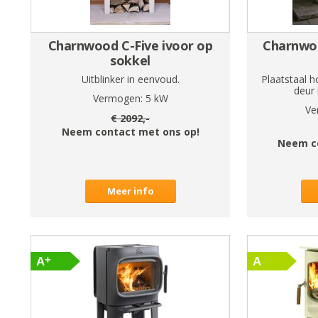
Charnwood C-Five ivoor op
Charnwoo
sokkel
Uitblinker in eenvoud.
Plaatstaal h
deur 
Vermogen:
5
kW
Ve
€
2092
,-
Neem contact met ons op!
Neem c
Meer info