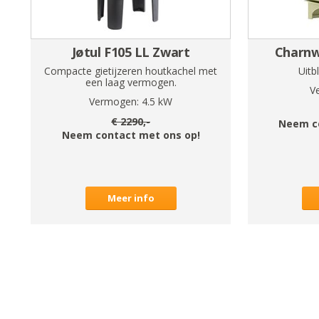
Jøtul F105 LL Zwart
Charnw
Compacte gietijzeren houtkachel met
Uitb
een laag vermogen.
V
Vermogen:
4.5
kW
€
2290
,-
Neem c
Neem contact met ons op!
Meer info