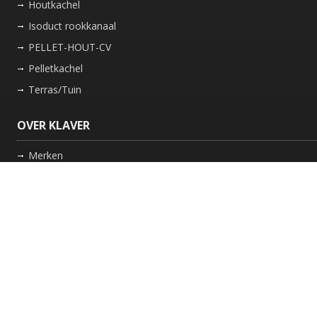
Houtkachel
Isoduct rookkanaal
PELLET-HOUT-CV
Pelletkachel
Terras/Tuin
OVER KLAVER
Merken
Nieuws
Bedrijf
Werkwijze
Onderhoud gaskachel
Schoorsteen laten vegen in Friesland
GARANTIE
Review Policy