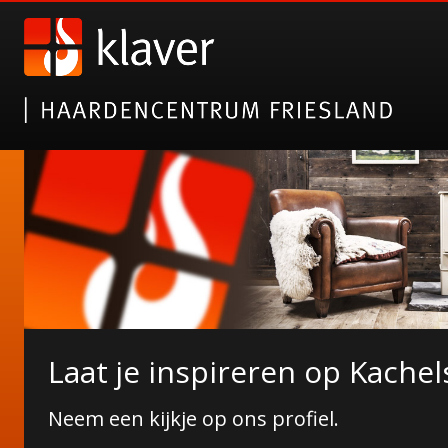
Nieuwe collectie tuinhaarde
Laat je inspireren op Kachel
Erkend 5-sterren specialist!
Janco de Jong!
Neem een kijkje op ons profiel.
Wij zijn pas tevreden wanneer u dat bent!