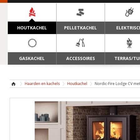
NAVIGATIE
HOUTKACHEL
PELLETKACHEL
ELEKTRISC
GASKACHEL
ACCESSOIRES
TERRAS/TU
Haarden en kachels
Houtkachel
Nordic-Fire Lodge CV me