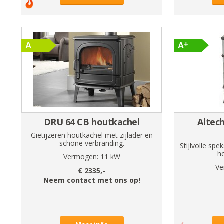
DRU 64 CB houtkachel
Altec
Gietijzeren houtkachel met zijlader en
schone verbranding.
Stijlvolle sp
h
Vermogen:
11
kW
Ve
€
2335
,-
Neem contact met ons op!