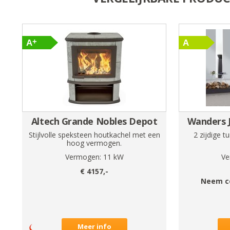
Altech Grande Nobles Depot
Wanders J
Stijlvolle speksteen houtkachel met een
2 zijdige 
hoog vermogen.
Vermogen:
11
kW
Ve
€
4157
,-
Neem c
Meer info