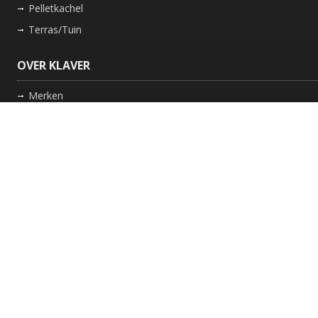
Pelletkachel
Terras/Tuin
OVER KLAVER
Merken
Nieuws
Bedrijf
Werkwijze
Onderhoud gaskachel
Schoorsteen laten vegen in Friesland
GARANTIE
Review Policy
VOLG ONS
Facebook