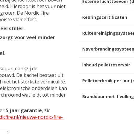
Externe luchttoevoer (
eld. Hierdoor is het vuur niet
groter. De Nordic Fire
Keuringscertificaten
oiste vlameffect.
el stiller.
Ruitenreinigingssyste
 zorgt voor veel minder
Naverbrandingssystee
al.
Inhoud pelletreservoir
sduur, dankzij de
bouwd. De kachel bestaat uit
Pelletverbruik per uur 
 met het sterkste vermiculite.
e elektronische onderdelen kan
erchroomd wat leidt tot minder
Brandduur met 1 vullin
der
5 jaar garantie
, zie
dicfire.nl/nieuwe-nordic-fire-