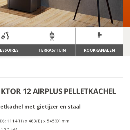
ESSOIRES
TERRAS/TUIN
ROOKKANALEN
IKTOR 12 AIRPLUS PELLETKACHEL
letkachel met gietijzer en staal
D):
1114
(H) x
483
(B) x
545
(D) mm
12.2
kW