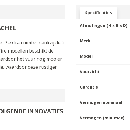
Specificaties
Afmetingen (H x B x D)
ACHEL
Merk
n 2 extra ruimtes dankzij de 2
Fire modellen beschikt de
Model
aardoor het vuur nog mooier
tie, waardoor deze rustiger
Vuurzicht
Garantie
Vermogen nominaal
VOLGENDE INNOVATIES
Vermogen (min-max)