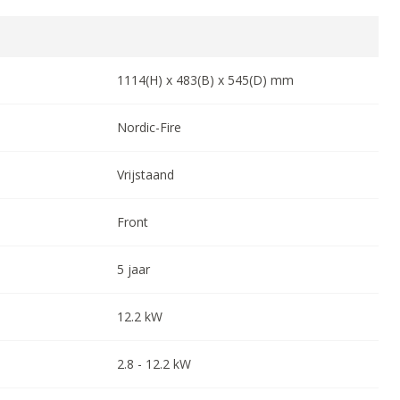
1114
(H) x
483
(B) x
545
(D) mm
Nordic-Fire
Vrijstaand
Front
5
jaar
12.2
kW
2.8
-
12.2
kW