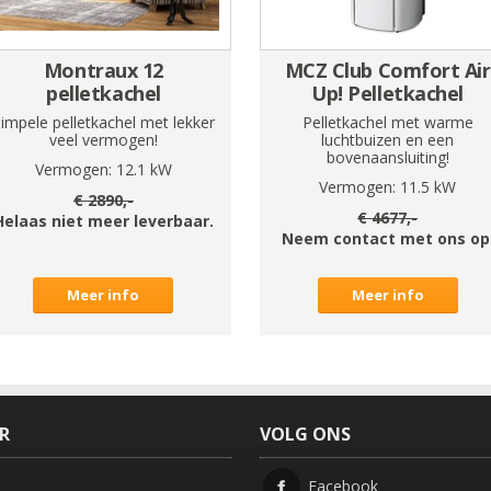
Montraux 12
MCZ Club Comfort Air
pelletkachel
Up! Pelletkachel
impele pelletkachel met lekker
Pelletkachel met warme
veel vermogen!
luchtbuizen en een
bovenaansluiting!
Vermogen:
12.1
kW
Vermogen:
11.5
kW
€
2890
,-
€
4677
,-
Helaas niet meer leverbaar.
Neem contact met ons op
Meer info
Meer info
ER
VOLG ONS
Facebook