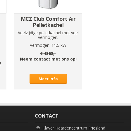
MCZ Club Comfort Air
Pelletkachel
Veelzijdige pelletkachel met veel
vermogen.
Vermogen:
11.5
kW
€
4368
,-
Neem contact met ons op!
!
Meer info
CONTACT
Klaver Haardencentrum Friesland