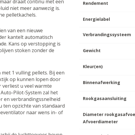
, maar draait continu met een
Rendement
luid niet meer aanwezig is.
ne pelletkachels.
Energielabel
rzien van een nieuwe
Verbrandingssysteem
der kantelt automatisch
de. Kans op verstopping is
blijven stoken zonder de
Gewicht
Kleur(en)
et 1 vulling pellets. Bij een
aktijk op kunnen lopen door
Binnenafwerking
 verliest u veel warmte
 Auto-Pilot-System zal het
Rookgasaansluiting
er en verbrandingssnelheid
 ten opzichte van standaard
ieventilator naar wens in- of
Diameter rookgasafvoe
Afvoerdiameter
arbij de luchttoevoer boven