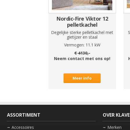
Nordic-Fire Viktor 12
pelletkachel
Degelijke sterke pelletkachel met
S
gietijzer en staal
Vermogen:
11.1
kW
€
4130
,-
Neem contact met ons op!
Meer info
ASSORTIMENT
OVER KLAV
Accessoires
Merken