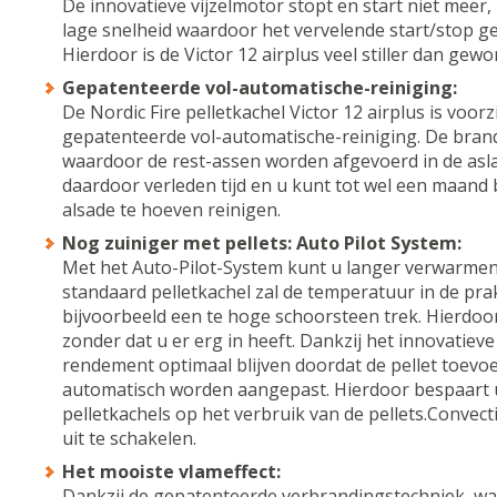
De innovatieve vijzelmotor stopt en start niet meer
lage snelheid waardoor het vervelende start/stop ge
Hierdoor is de Victor 12 airplus veel stiller dan gewo
Gepatenteerde vol-automatische-reiniging:
De Nordic Fire pelletkachel Victor 12 airplus is voo
gepatenteerde vol-automatische-reiniging. De bran
waardoor de rest-assen worden afgevoerd in de asla
daardoor verleden tijd en u kunt tot wel een maand 
alsade te hoeven reinigen.
Nog zuiniger met pellets: Auto Pilot System:
Met het Auto-Pilot-System kunt u langer verwarmen m
standaard pelletkachel zal de temperatuur in de pr
bijvoorbeeld een te hoge schoorsteen trek. Hierdoor
zonder dat u er erg in heeft. Dankzij het innovatieve
rendement optimaal blijven doordat de pellet toevo
automatisch worden aangepast. Hierdoor bespaart u
pelletkachels op het verbruik van de pellets.Convect
uit te schakelen.
Het mooiste vlameffect:
Dankzij de gepatenteerde verbrandingstechniek, wa