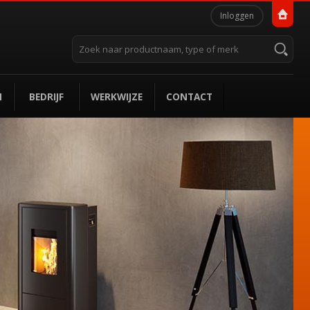
Persoonlijke
Inloggen
hulpmiddelen
Zoek
Geavanceerd
zoeken...
N
BEDRIJF
WERKWIJZE
CONTACT