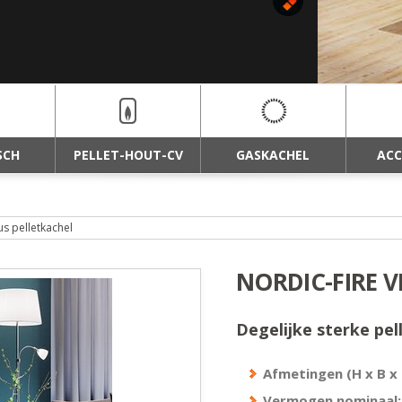
EKSTEEN
SCH
PELLET-HOUT-CV
GASKACHEL
ACC
us pelletkachel
NORDIC-FIRE V
Degelijke sterke pel
Afmetingen (H x B x 
Vermogen nominaal: