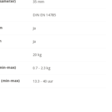
diameter)
35
mm
DIN EN 14785
em
Ja
m
Ja
20
kg
(min-max)
0.7
-
2.3
kg
g (min-max)
13.3
-
40
uur