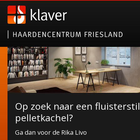
Op zoek naar een fluisterstil
NORDICFIRE FINN SPEKSTE
De Duroflame Carre pelletk
pelletkachel?
Wat Finn u ervan?
Nu bij ons in de showroom!
Ga dan voor de Rika Livo