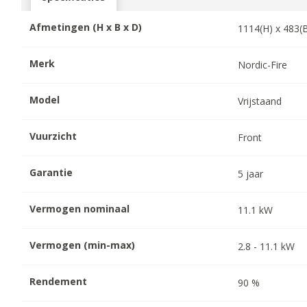
Afmetingen (H x B x D)
1114
(H) x
483
(
Merk
Nordic-Fire
Model
Vrijstaand
Vuurzicht
Front
Garantie
5
jaar
Vermogen nominaal
11.1
kW
Vermogen (min-max)
2.8
-
11.1
kW
Rendement
90
%