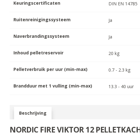
Keuringscertificaten
DIN EN 14785
Ruitenreinigingssysteem
Ja
Naverbrandingssysteem
Ja
Inhoud pelletreservoir
20
kg
Pelletverbruik per uur (min-max)
0.7
-
2.3
kg
Brandduur met 1 vulling (min-max)
13.3
-
40
uur
Beschrijving
NORDIC FIRE VIKTOR 12 PEL
LETKAC