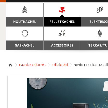
NAVIGATIE
HOUTKACHEL
PELLETKACHEL
ELEKTRISC
GASKACHEL
ACCESSOIRES
TERRAS/TU
Haarden en kachels
Pelletkachel
Nordic-Fire Viktor 12 pel