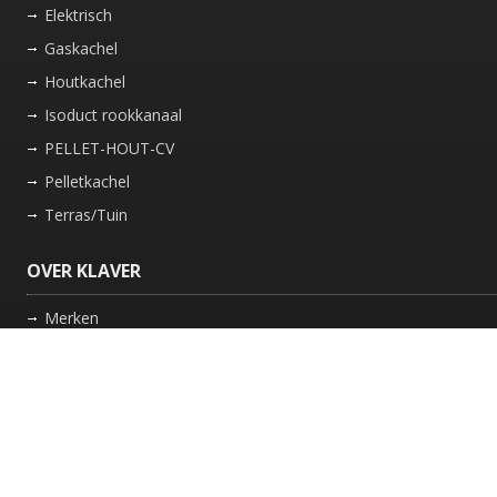
Elektrisch
Gaskachel
Houtkachel
Isoduct rookkanaal
PELLET-HOUT-CV
Pelletkachel
Terras/Tuin
OVER KLAVER
Merken
Nieuws
Bedrijf
Werkwijze
Onderhoud gaskachel
Schoorsteen laten vegen in Friesland