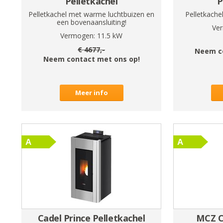
Pelletkachel
P
Pelletkachel met warme luchtbuizen en
Pelletkache
een bovenaansluiting!
Ve
Vermogen:
11.5
kW
€
4677
,-
Neem c
Neem contact met ons op!
Meer info
Cadel Prince Pelletkachel
MCZ C