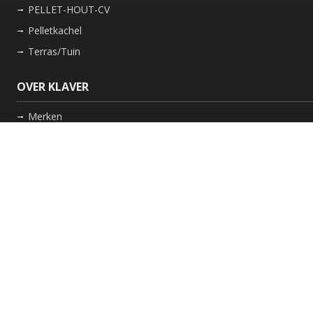
PELLET-HOUT-CV
Pelletkachel
Terras/Tuin
OVER KLAVER
Merken
Nieuws
Bedrijf
Werkwijze
Onderhoud gaskachel
Schoorsteen laten vegen in Friesland
GARANTIE
Review Policy
VOLG ONS