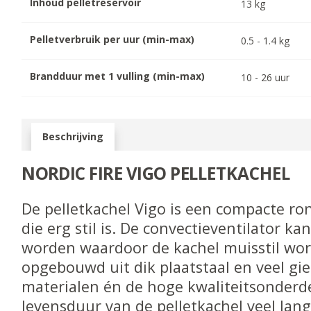
Inhoud pelletreservoir
13
kg
Pelletverbruik per uur (min-max)
0.5
-
1.4
kg
Brandduur met 1 vulling (min-max)
10
-
26
uur
Beschrijving
NORDIC FIRE VIGO PEL
LETKACHEL
De pelletkachel Vigo is een compacte ro
die erg stil is. De convectieventilator k
worden waardoor de kachel muisstil word
opgebouwd uit dik plaatstaal en veel gie
materialen én de hoge kwaliteitsonderde
levensduur van de pelletkachel veel la