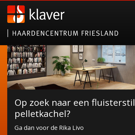
Op zoek naar een fluisterstil
NORDICFIRE FINN SPEKSTE
De Duroflame Carre pelletk
pelletkachel?
Wat Finn u ervan?
Nu bij ons in de showroom!
Ga dan voor de Rika Livo