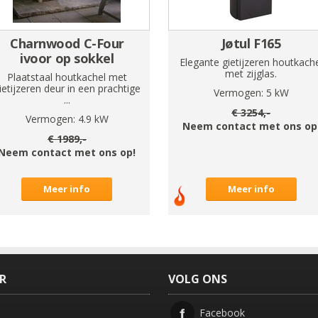
Charnwood C-Four
Jøtul F165
ivoor op sokkel
Elegante gietijzeren houtkach
met zijglas.
Plaatstaal houtkachel met
ietijzeren deur in een prachtige
Vermogen:
5
kW
...
€
3254
,-
Vermogen:
4.9
kW
Neem contact met ons op
€
1989
,-
Neem contact met ons op!
Meer info
Meer info
ER
VOLG ONS
Facebook