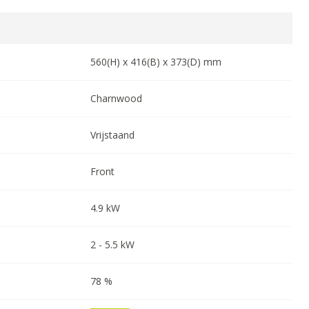
560
(H) x
416
(B) x
373
(D) mm
Charnwood
Vrijstaand
Front
4.9
kW
2
-
5.5
kW
78
%