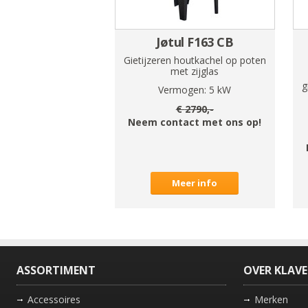
Jøtul F163 CB
Gietijzeren houtkachel op poten
met zijglas
g
Vermogen:
5
kW
€
2790
,-
Neem contact met ons op!
Meer info
ASSORTIMENT
OVER KLAV
Accessoires
Merken