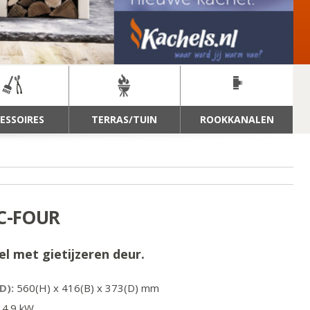
ESSOIRES
TERRAS/TUIN
ROOKKANALEN
C-FOUR
l met gietijzeren deur.
D):
560
(H) x
416
(B) x
373
(D) mm
4.9
kW