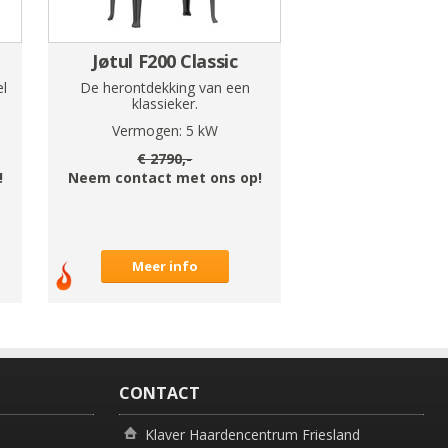
Jøtul F200 Classic
el
De herontdekking van een
klassieker.
Vermogen:
5
kW
€
2790
,-
!
Neem contact met ons op!
Meer info
CONTACT
Klaver Haardencentrum Friesland