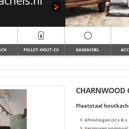
achels.nl
haarden van
SCH
PELLET-HOUT-CV
GASKACHEL
ACC
CHARNWOOD 
Plaatstaal houtkache
Afmetingen (H x B x 
Vermogen nominaal: