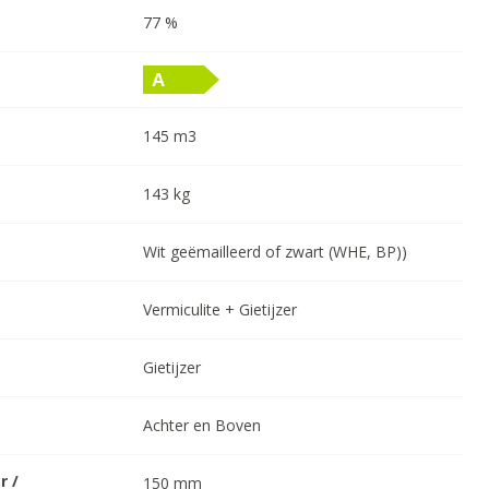
77
%
145
m3
143
kg
Wit geëmailleerd of zwart (WHE, BP))
Vermiculite + Gietijzer
Gietijzer
Achter en Boven
r /
150
mm