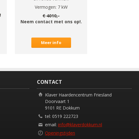
Vermogen:
7
kW
!
€
4010
,-
Neem contact met ons op!.
Meer info
CONTACT
Klaver Haardencentrum Friesland
Doorvaart 1
9101 RE Dokkum
tel: 0519 222723
email:
info@klaverdokkum.nl
Openingstijden