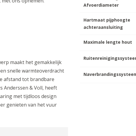
ct met ons opnemen.
Afvoerdiameter
Hartmaat pijphoogte
achteraansluiting
Maximale lengte hout
Ruitenreinigingssyste
twerp maakt het gemakkelijk
 een snelle warmteoverdracht
Naverbrandingssystee
e afstand tot brandbare
s Anderssen & Voll, heeft
aring met tijdloos design
er genieten van het vuur