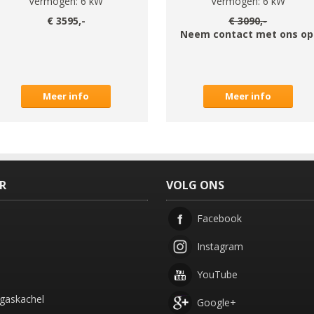
Vermogen:
6
kW
Vermogen:
6
kW
€
3595
,-
€
3090
,-
Neem contact met ons op
Meer info
Meer info
ER
VOLG ONS
Facebook
Instagram
YouTube
gaskachel
Google+