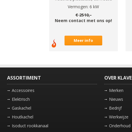
Vermogen:
6
kW
€
2510
,-
Neem contact met ons op!
Meer info
ASSORTIMENT
OVER KLAV
Accessoires
Merken
Elektrisch
Nieuws
Gaskachel
Bedrijf
Houtkachel
Werkwijze
Isoduct rookkanaal
Onderhoud 