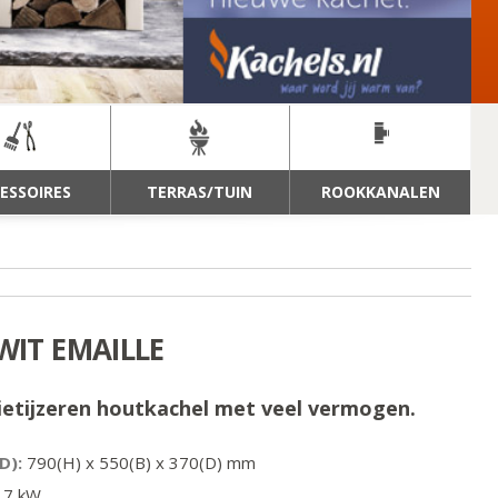
ESSOIRES
TERRAS/TUIN
ROOKKANALEN
 WIT EMAILLE
ietijzeren houtkachel met veel vermogen.
D):
790
(H) x
550
(B) x
370
(D) mm
7
kW