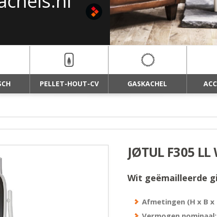
achels.nl
haarden van
SCH
PELLET-HOUT-CV
GASKACHEL
ACC
JØTUL F305 LL
Wit geëmailleerde g
Afmetingen (H x B x 
Vermogen nominaal: