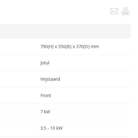
790
(H) x
550
(B) x
370
(D) mm
Jotul
Vrijstaand
Front
7
kW
3.5
-
10
kW