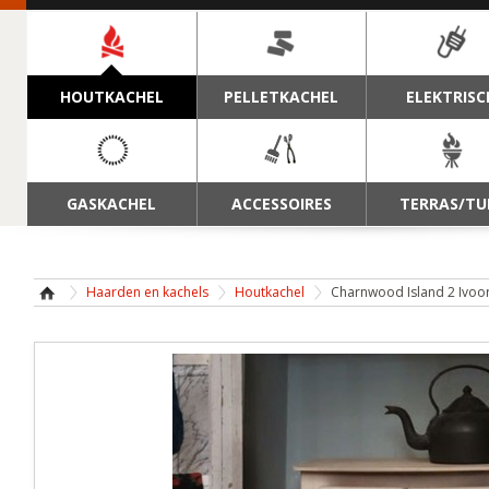
NAVIGATIE
HOUTKACHEL
PELLETKACHEL
ELEKTRISC
GASKACHEL
ACCESSOIRES
TERRAS/TU
Haarden en kachels
Houtkachel
Charnwood Island 2 Ivoo