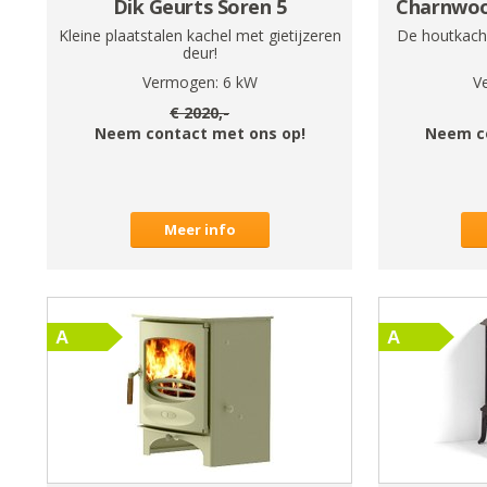
Dik Geurts Soren 5
Charnwoo
Kleine plaatstalen kachel met gietijzeren
De houtkache
deur!
Vermogen:
6
kW
V
€
2020
,-
Neem contact met ons op!
Neem c
Meer info