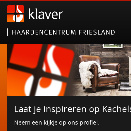
Nieuwe collectie tuinhaarde
Laat je inspireren op Kachel
Janco de Jong!
Neem een kijkje op ons profiel.