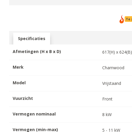
Te 
Specificaties
Afmetingen (H x B x D)
617
(H) x
624
(B
Merk
Charnwood
Model
Vrijstaand
Vuurzicht
Front
Vermogen nominaal
8
kW
Vermogen (min-max)
5
-
11
kW