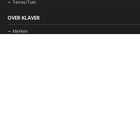
Terras/Tuin
OVER KLAVER
Merken
Nieuws
Bedrijf
Werkwijze
Onderhoud gaskachel
Schoorsteen laten vegen in Friesland
GARANTIE
Review Policy
VOLG ONS
Facebook
Instagram