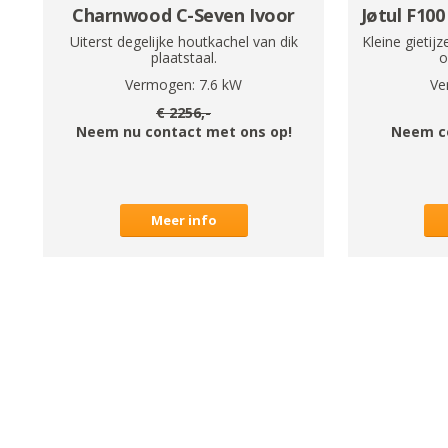
Charnwood C-Seven Ivoor
Jøtul F100
Uiterst degelijke houtkachel van dik
Kleine gieti
plaatstaal.
o
Vermogen:
7.6
kW
Ve
€
2256
,-
Neem nu contact met ons op!
Neem c
Meer info