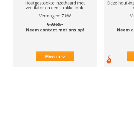
Houtgestookte inzethaard met
Deze hout-inz
ventilator en een strakke look.
Vermogen:
7
kW
V
€
3369
,-
Neem contact met ons op!
Neem c
Meer info