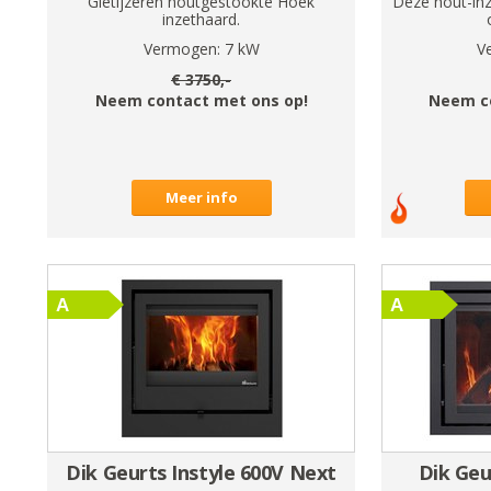
Gietijzeren houtgestookte Hoek
Deze hout-inz
inzethaard.
Vermogen:
7
kW
V
€
3750
,-
Neem contact met ons op!
Neem c
Meer info
Dik Geurts Instyle 600V Next
Dik Geu