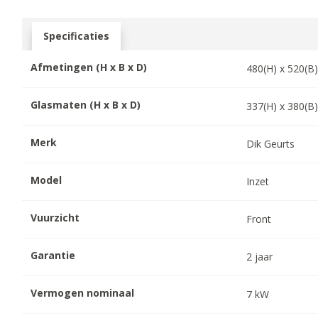
Specificaties
Afmetingen (H x B x D)
480
(H) x
520
(B
Glasmaten (H x B x D)
337
(H) x
380
(B
Merk
Dik Geurts
Model
Inzet
Vuurzicht
Front
Garantie
2
jaar
Vermogen nominaal
7
kW