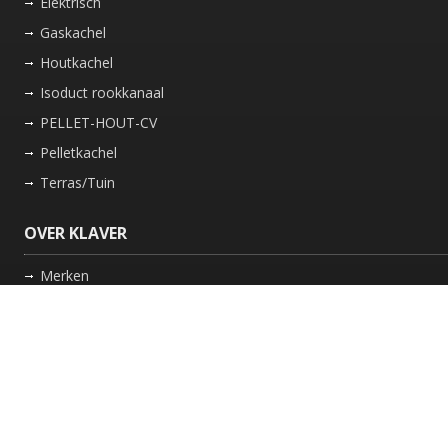
Elektrisch
Gaskachel
Houtkachel
Isoduct rookkanaal
PELLET-HOUT-CV
Pelletkachel
Terras/Tuin
OVER KLAVER
Merken
Nieuws
Bedrijf
Werkwijze
Onderhoud gaskachel
Schoorsteen laten vegen in Friesland