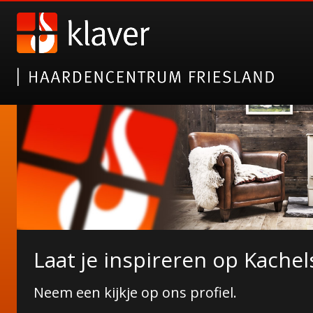
Nieuwe collectie tuinhaarde
Laat je inspireren op Kachel
Erkend 5-sterren specialist!
Janco de Jong!
Neem een kijkje op ons profiel.
Wij zijn pas tevreden wanneer u dat bent!