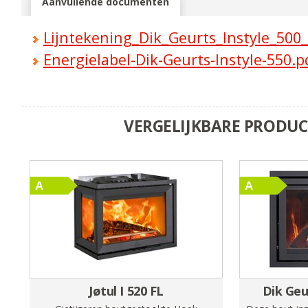
Aanvullende documenten
Lijntekening_Dik_Geurts_Instyle_500
Energielabel-Dik-Geurts-Instyle-550.p
VERGELIJKBARE PRODU
Jøtul I 520 FL
Dik Geu