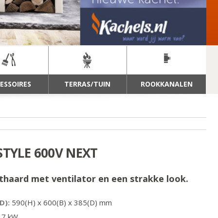
ESSOIRES
TERRAS/TUIN
ROOKKANALEN
STYLE 600V NEXT
haard met ventilator en een strakke look.
D):
590
(H) x
600
(B) x
385
(D) mm
7
kW