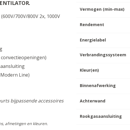
ENTILATOR.
Vermogen (min-max)
r (600V/700V/800V 2x, 1000V
Rendement
Energielabel
g
Verbrandingssysteem
e convectieopeningen)
eaansluiting
Kleur(en)
n Modern Line)
Binnenafwerking
urts bijpassende accessoires
Achterwand
Rookgasaansluiting
gns, afmetingen en kleuren.