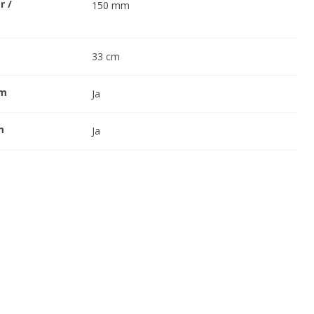
r /
150
mm
33
cm
em
Ja
m
Ja