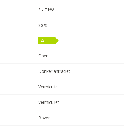
3
-
7
kW
80
%
Open
Donker antraciet
Vermiculiet
Vermiculiet
Boven