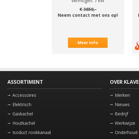
Vermogen:
7
kW
€
3650
,-
Neem contact met ons op!
Meer info
ASSORTIMENT
OVER KLAV
Accessoires
Merken
Elektrisch
Nieuws
Gaskachel
Bedrijf
Houtkachel
Werkwijze
Isoduct rookkanaal
Onderhoud 