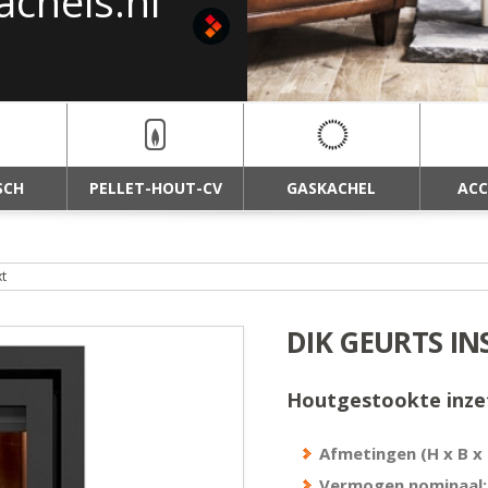
achels.nl
haarden van
SCH
PELLET-HOUT-CV
GASKACHEL
ACC
xt
DIK GEURTS IN
Houtgestookte inzet
Afmetingen (H x B x 
Vermogen nominaal: