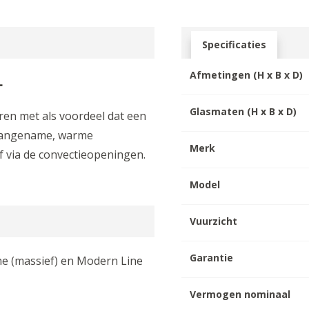
Specificaties
Afmetingen (H x B x D)
L
Glasmaten (H x B x D)
oren met als voordeel dat een
 aangename, warme
Merk
f via de convectieopeningen.
Model
Vuurzicht
Garantie
ine (massief) en Modern Line
Vermogen nominaal