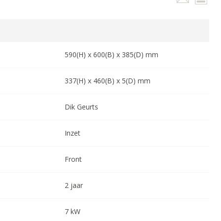
590
(H) x
600
(B) x
385
(D) mm
337
(H) x
460
(B) x
5
(D) mm
Dik Geurts
Inzet
Front
2
jaar
7
kW