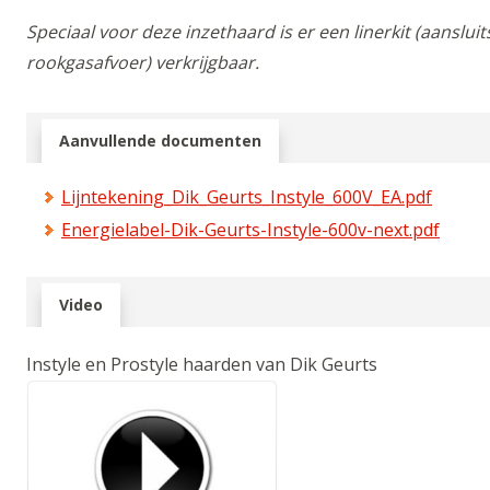
Speciaal voor deze inzethaard is er een linerkit (aansluit
rookgasafvoer) verkrijgbaar.
Aanvullende documenten
Lijntekening_Dik_Geurts_Instyle_600V_EA.pdf
Energielabel-Dik-Geurts-Instyle-600v-next.pdf
Video
Instyle en Prostyle haarden van Dik Geurts