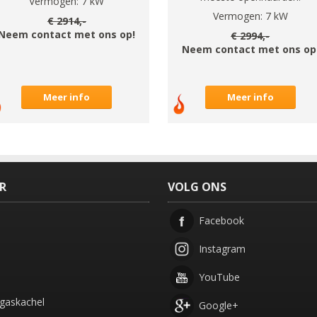
Vermogen:
7
kW
Vermogen:
7
kW
€
2914
,-
Neem contact met ons op!
€
2994
,-
Neem contact met ons op
Meer info
Meer info
ER
VOLG ONS
Facebook
Instagram
YouTube
gaskachel
Google+