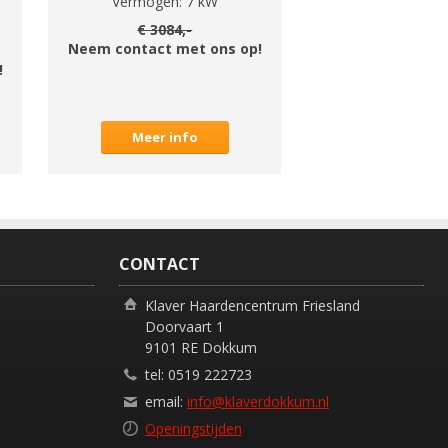
Vermogen:
7
kW
€
3084
,-
Neem contact met ons op!
!
Meer info
CONTACT
Klaver Haardencentrum Friesland
Doorvaart 1
9101 RE Dokkum
tel: 0519 222723
email:
info@klaverdokkum.nl
Openingstijden