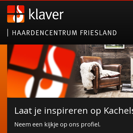
Nieuwe collectie tuinhaarde
Laat je inspireren op Kachel
Janco de Jong!
Neem een kijkje op ons profiel.