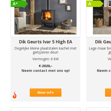
Dik Geurts Ivar 5 High EA
Dik Geu
Degelijke kleine plaatstalen kachel met
Lage maar bre
gietijzeren deur!
g
Vermogen:
6
kW
V
€
2020
,-
Neem contact met ons op!
Neem c
Meer info