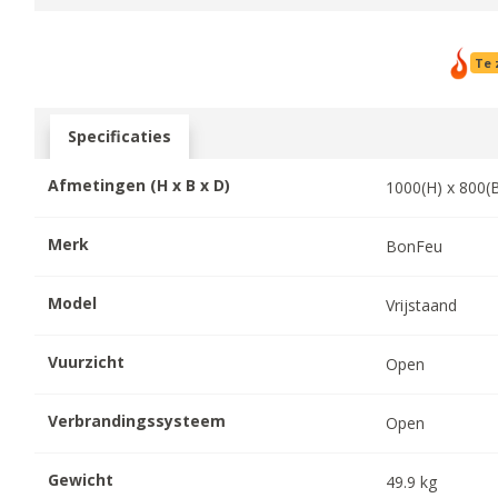
Te 
Specificaties
Afmetingen (H x B x D)
1000
(H) x
800
(
Merk
BonFeu
Model
Vrijstaand
Vuurzicht
Open
Verbrandingssysteem
Open
Gewicht
49.9
kg