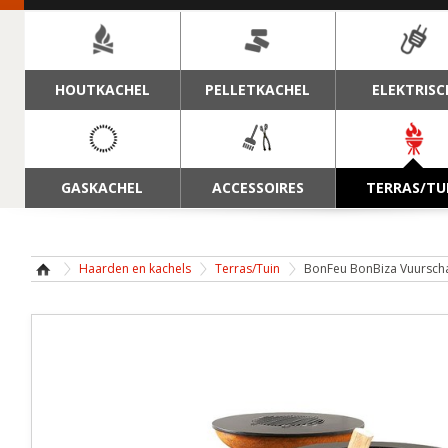
NAVIGATIE
HOUTKACHEL
PELLETKACHEL
ELEKTRISC
GASKACHEL
ACCESSOIRES
TERRAS/TU
Haarden en kachels
Terras/Tuin
BonFeu BonBiza Vuurscha