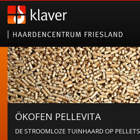
KAGGELS!
ÖKOFEN PELLEVITA
BUITENHAARDEN VAN HET FRIESE MERK 
DE STROOMLOZE TUINHAARD OP PELLETS
PIZZAOVEN!