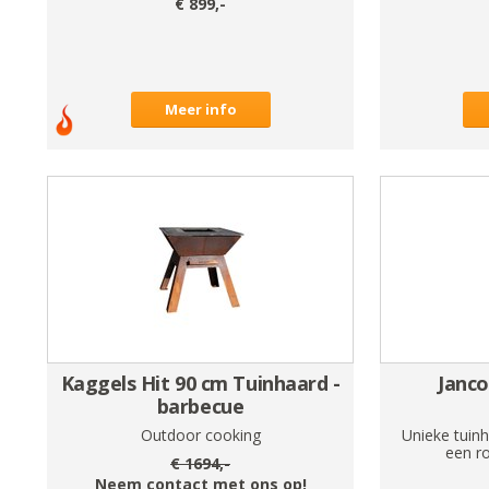
€
899
,-
Meer info
Kaggels Hit 90 cm Tuinhaard -
Janco
barbecue
Outdoor cooking
Unieke tuinh
een ro
€
1694
,-
Neem contact met ons op!