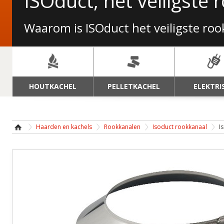
ISOduct, het veiligste
Waarom is ISOduct het veiligste ro
NAVIGATIE
HOUTKACHEL
PELLETKACHEL
ELEKTRI
Haarden en kachels
Rookkanalen
Isoduct rookkanaal
I