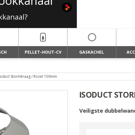
 rookkanaal
okkanaal?
SCH
PELLET-HOUT-CV
GASKACHEL
ACC
soduct Stormkraag / Rozet 150mm
ISODUCT STOR
Veiligste dubbelwan