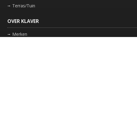
Terras/Tuin
OVER KLAVER
Merken
Nieuws
Bedrijf
Werkwijze
Onderhoud gaskachel
Schoorsteen laten vegen in Friesland
GARANTIE
Review Policy
VOLG ONS
Facebook