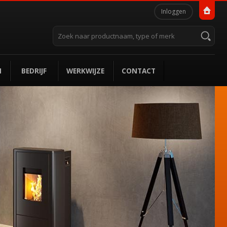
Persoonlijke
Inloggen
hulpmiddelen
Zoek
Geavanceerd
zoeken...
N
BEDRIJF
WERKWIJZE
CONTACT