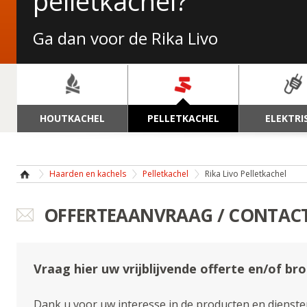
NORDICFIRE FINN SP
pelletkachel?
Wat Finn u ervan?
Ga dan voor de Rika Livo
NAVIGATIE
HOUTKACHEL
PELLETKACHEL
ELEKTRI
Haarden en kachels
Pelletkachel
Rika Livo Pelletkachel
OFFERTEAANVRAAG / CONTAC
Vraag hier uw vrijblijvende offerte en/of br
Dank u voor uw interesse in de producten en diensten