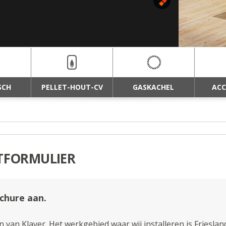
EKSTEEN
SCH
PELLET-HOUT-CV
GASKACHEL
ACC
TFORMULIER
ochure aan.
 van Klaver. Het werkgebied waar wij installeren is Friesla