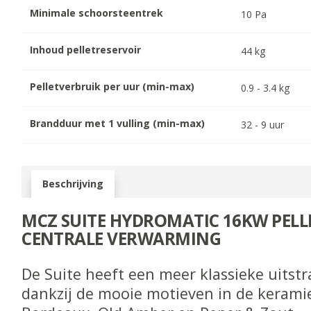
Minimale schoorsteentrek
10
Pa
Inhoud pelletreservoir
44
kg
Pelletverbruik per uur (min-max)
0.9
-
3.4
kg
Brandduur met 1 vulling (min-max)
32
-
9
uur
Beschrijving
MCZ SUITE HYDROMATIC 16KW PELL
CENTRALE VERWARMING
De Suite heeft een meer klassieke uitstr
dankzij de mooie motieven in de keramie