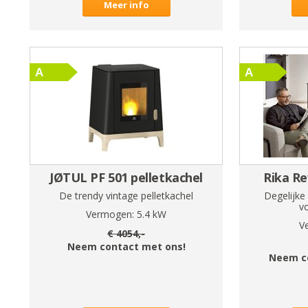
Meer info
JØTUL PF 501 pelletkachel
Rika Re
De trendy vintage pelletkachel
Degelijke
v
Vermogen:
5.4
kW
V
€
4054
,-
Neem contact met ons!
Neem c