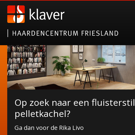
Op zoek naar een fluisterstil
NORDICFIRE FINN SPEKSTE
De Duroflame Carre pelletk
pelletkachel?
Wat Finn u ervan?
Nu bij ons in de showroom!
Ga dan voor de Rika Livo