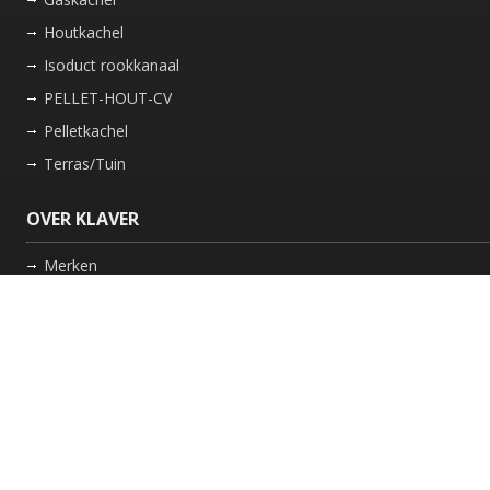
Houtkachel
Isoduct rookkanaal
PELLET-HOUT-CV
Pelletkachel
Terras/Tuin
OVER KLAVER
Merken
Nieuws
Bedrijf
Werkwijze
Onderhoud gaskachel
Schoorsteen laten vegen in Friesland
GARANTIE