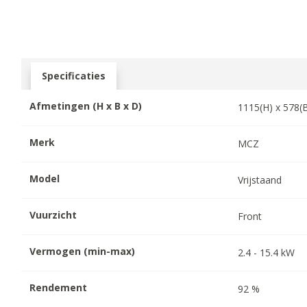
Specificaties
Afmetingen (H x B x D)
1115
(H) x
578
(
Merk
MCZ
Model
Vrijstaand
Vuurzicht
Front
Vermogen (min-max)
2.4
-
15.4
kW
Rendement
92
%