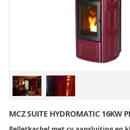
MCZ SUITE HYDROMATIC 16KW P
Pelletkachel met cv aansluiting en k