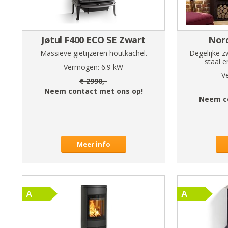
Jøtul F400 ECO SE Zwart
Nord
Massieve gietijzeren houtkachel.
Degelijke z
staal e
Vermogen:
6.9
kW
V
€
2990
,-
Neem contact met ons op!
Neem c
Meer info