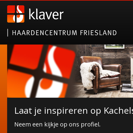
Nieuwe collectie tuinhaarde
Laat je inspireren op Kachel
Erkend 5-sterren specialist!
Janco de Jong!
Neem een kijkje op ons profiel.
Wij zijn pas tevreden wanneer u dat bent!