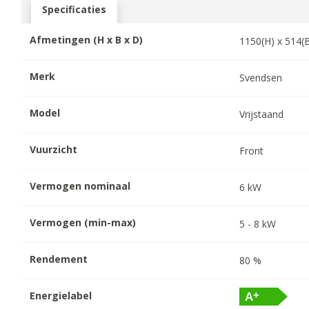
Specificaties
Afmetingen (H x B x D)
1150
(H) x
514
(
Merk
Svendsen
Model
Vrijstaand
Vuurzicht
Front
Vermogen nominaal
6
kW
Vermogen (min-max)
5
-
8
kW
Rendement
80
%
Energielabel