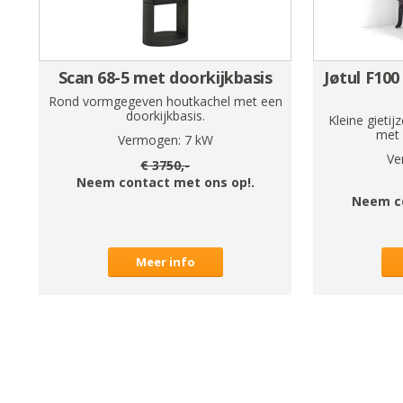
Scan 68-5 met doorkijkbasis
Jøtul F100
Rond vormgegeven houtkachel met een
doorkijkbasis.
Kleine gietij
met 
Vermogen:
7
kW
Ve
€
3750
,-
Neem contact met ons op!.
Neem c
Meer info