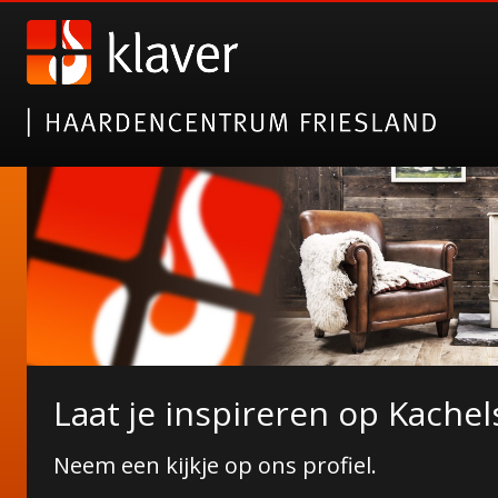
Nieuwe collectie tuinhaarde
Laat je inspireren op Kachel
Janco de Jong!
Neem een kijkje op ons profiel.