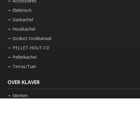
Accessoires
Elektrisch
Gaskachel
Houtkachel
Isoduct rookkanaal
PELLET-HOUT-CV
Pelletkachel
Terras/Tuin
OVER KLAVER
Merken
Nieuws
Bedrijf
Werkwijze
Onderhoud gaskachel