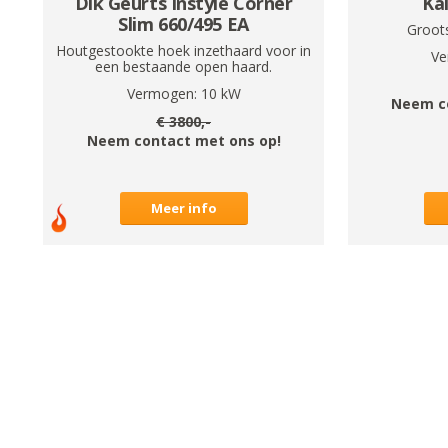
Dik Geurts Instyle Corner
Ka
Slim 660/495 EA
Groots
Houtgestookte hoek inzethaard voor in
Ve
een bestaande open haard.
Vermogen:
10
kW
Neem c
€
3800
,-
Neem contact met ons op!
Meer info