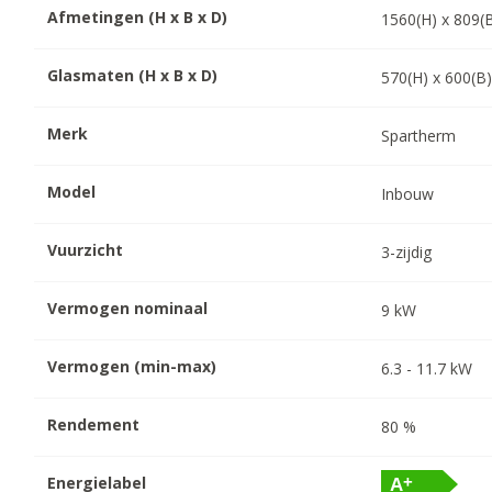
Afmetingen (H x B x D)
1560
(H) x
809
(
Glasmaten (H x B x D)
570
(H) x
600
(B
Merk
Spartherm
Model
Inbouw
Vuurzicht
3-zijdig
Vermogen nominaal
9
kW
Vermogen (min-max)
6.3
-
11.7
kW
Rendement
80
%
Energielabel