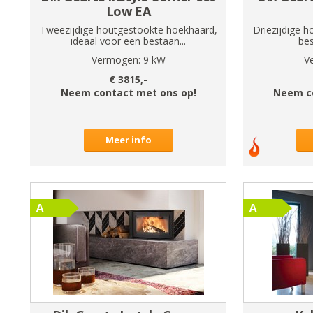
Low EA
Tweezijdige houtgestookte hoekhaard,
Driezijdige h
ideaal voor een bestaan...
bes
Vermogen:
9
kW
V
€
3815
,-
Neem contact met ons op!
Neem c
Meer info