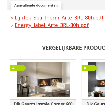
Aanvullende documenten
Lijntek_Spartherm_Arte_3RL_80h.pdf
Energy_label_Arte_3RL-80h.pdf
VERGELIJKBARE PRODU
Dik Geurts Instyle Corner 660
Dik Geurt