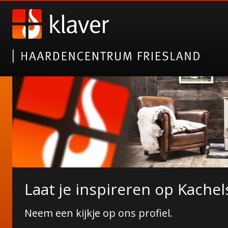
Nieuwe collectie tuinhaarde
Laat je inspireren op Kachel
Janco de Jong!
Neem een kijkje op ons profiel.