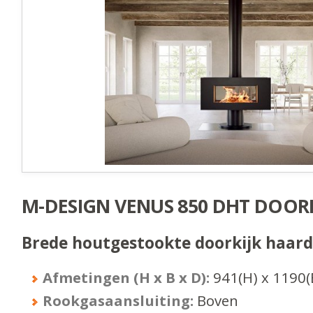
M-DESIGN VENUS 850 DHT DOORK
Brede houtgestookte doorkijk haard
Afmetingen (H x B x D):
941
(H) x
1190
(
Rookgasaansluiting:
Boven