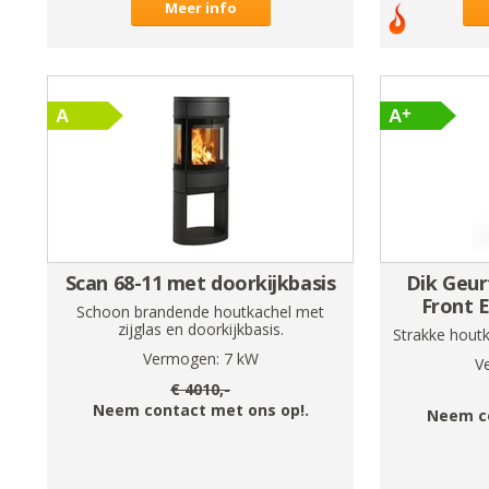
Meer info
Scan 68-11 met doorkijkbasis
Dik Geur
Front 
Schoon brandende houtkachel met
zijglas en doorkijkbasis.
Strakke hout
Vermogen:
7
kW
V
€
4010
,-
Neem contact met ons op!.
Neem c