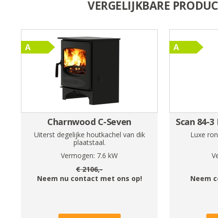
VERGELIJKBARE PRODU
Charnwood C-Seven
Scan 84-3
Uiterst degelijke houtkachel van dik
Luxe ro
plaatstaal.
Vermogen:
7.6
kW
V
€
2106
,-
Neem nu contact met ons op!
Neem c