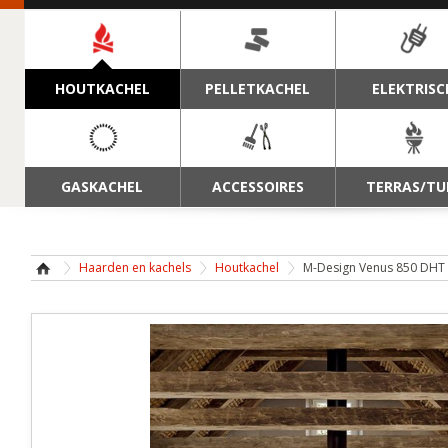
NAVIGATIE
HOUTKACHEL
PELLETKACHEL
ELEKTRISC
GASKACHEL
ACCESSOIRES
TERRAS/TU
Haarden en kachels
Houtkachel
M-Design Venus 850 DHT 