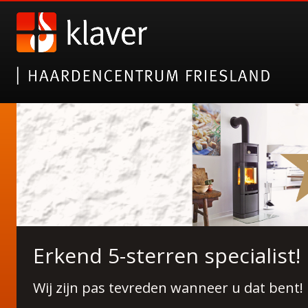
Nieuwe collectie tuinhaarde
Erkend 5-sterren specialist!
Janco de Jong!
Wij zijn pas tevreden wanneer u dat bent!