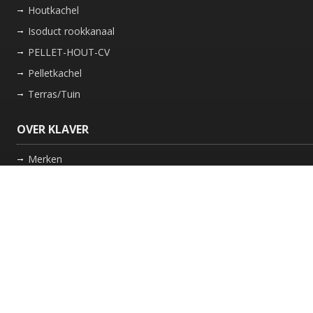
Houtkachel
Isoduct rookkanaal
PELLET-HOUT-CV
Pelletkachel
Terras/Tuin
OVER KLAVER
Merken
Nieuws
Bedrijf
Werkwijze
Onderhoud gaskachel
Schoorsteen laten vegen in Friesland
GARANTIE
Review Policy