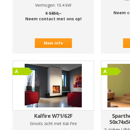
Vermogen:
10.4
kW
Neem c
€
5850
,-
Neem contact met ons op!
Meer info
Kalfire W71/62F
Sparth
50x74x5
Groots zicht met Kal-Fire
3-zijdige Lift