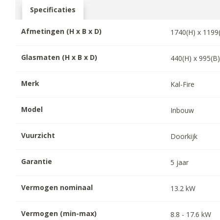
Specificaties
Afmetingen (H x B x D)
1740
(H) x
1199
Glasmaten (H x B x D)
440
(H) x
995
(B
Merk
Kal-Fire
Model
Inbouw
Vuurzicht
Doorkijk
Garantie
5
jaar
Vermogen nominaal
13.2
kW
Vermogen (min-max)
8.8
-
17.6
kW