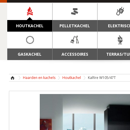
NAVIGATIE
HOUTKACHEL
PELLETKACHEL
ELEKTRISC
GASKACHEL
ACCESSOIRES
TERRAS/TU
Haarden en kachels
Houtkachel
Kalfire W105/47T