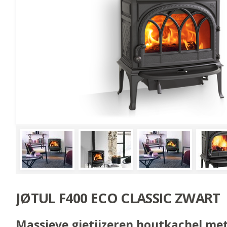
JØTUL F400 ECO CLASSIC ZWART
Massieve gietijzeren houtkachel me