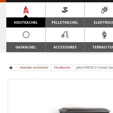
NAVIGATIE
HOUTKACHEL
PELLETKACHEL
ELEKTRISC
GASKACHEL
ACCESSOIRES
TERRAS/TU
Haarden en kachels
Houtkachel
Jøtul F400 ECO Classic Zw