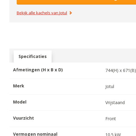
Bekijk alle kachels van
Jotul
Specificaties
Afmetingen (H x B x D)
744
(H) x
671
(B
Merk
Jotul
Model
Vrijstaand
Vuurzicht
Front
Vermogen nominaal
10.5
kW