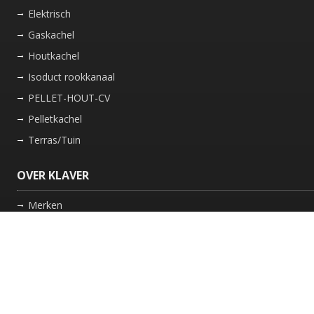
Elektrisch
Gaskachel
Houtkachel
Isoduct rookkanaal
PELLET-HOUT-CV
Pelletkachel
Terras/Tuin
OVER KLAVER
Merken
Nieuws
Bedrijf
Werkwijze
Onderhoud gaskachel
Schoorsteen laten vegen in Friesland