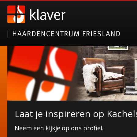
Nieuwe collectie tuinhaarde
Laat je inspireren op Kachel
Janco de Jong!
Neem een kijkje op ons profiel.