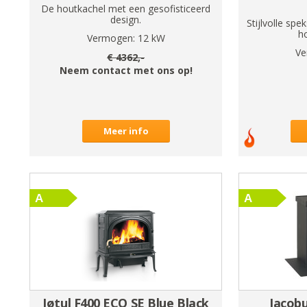
De houtkachel met een gesofisticeerd
design.
Stijlvolle sp
h
Vermogen:
12
kW
Ve
€
4362
,-
Neem contact met ons op!
Meer info
Jøtul F400 ECO SE Blue Black
Jacobu