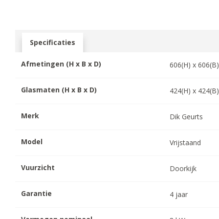
Specificaties
Afmetingen (H x B x D)
606
(H) x
606
(B
Glasmaten (H x B x D)
424
(H) x
424
(B
Merk
Dik Geurts
Model
Vrijstaand
Vuurzicht
Doorkijk
Garantie
4
jaar