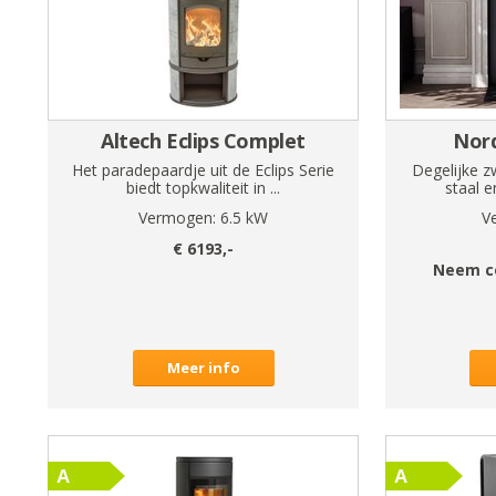
Altech Eclips Complet
Nord
Het paradepaardje uit de Eclips Serie
Degelijke z
biedt topkwaliteit in ...
staal e
Vermogen:
6.5
kW
V
€
6193
,-
Neem c
Meer info