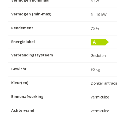
Vermogen nominaal
8
kW
Vermogen (min-max)
6
-
10
kW
Rendement
75
%
Energielabel
Verbrandingssysteem
Gesloten
Gewicht
90
kg
Kleur(en)
Donker antraci
Binnenafwerking
Vermiculite
Achterwand
Vermiculite