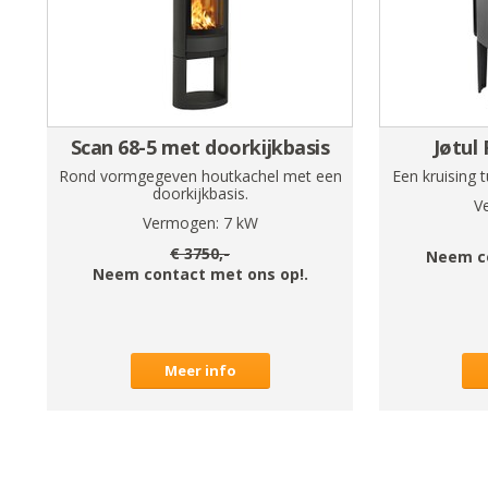
Scan 68-5 met doorkijkbasis
Jøtul
Rond vormgegeven houtkachel met een
Een kruising 
doorkijkbasis.
V
Vermogen:
7
kW
€
3750
,-
Neem c
Neem contact met ons op!.
Meer info