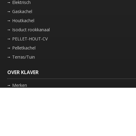
Elektrisch
Gaskachel
Houtkachel
Isoduct rookkanaal
PELLET-HOUT-CV
Pelletkachel
Terras/Tuin
OVER KLAVER
Merken
Nieuws
Bedrijf
Werkwijze
Onderhoud gaskachel
Schoorsteen laten vegen in Friesland