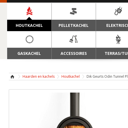
NAVIGATIE
HOUTKACHEL
PELLETKACHEL
ELEKTRISC
GASKACHEL
ACCESSOIRES
TERRAS/TU
Haarden en kachels
Houtkachel
Dik Geurts Odin Tunnel P