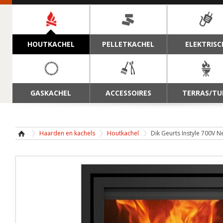
NAVIGATIE
HOUTKACHEL
PELLETKACHEL
ELEKTRISC
GASKACHEL
ACCESSOIRES
TERRAS/TU
Haarden en kachels
Houtkachel
Dik Geurts Instyle 700V N