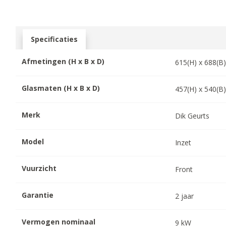
Specificaties
Afmetingen (H x B x D)
615
(H) x
688
(B
Glasmaten (H x B x D)
457
(H) x
540
(B
Merk
Dik Geurts
Model
Inzet
Vuurzicht
Front
Garantie
2
jaar
Vermogen nominaal
9
kW