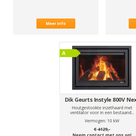
Meer info
Dik Geurts Instyle 800V Ne
Houtgestookte inzethaard met
ventilator voor in een bestaand...
Vermogen:
10
kW
€
4129
,-
Neem contact met ons op!