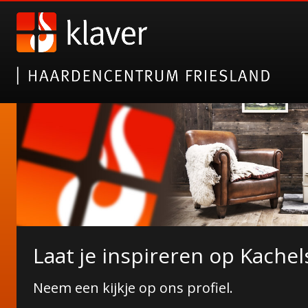
Nieuwe collectie tuinhaarde
Laat je inspireren op Kachel
Erkend 5-sterren specialist!
Janco de Jong!
Neem een kijkje op ons profiel.
Wij zijn pas tevreden wanneer u dat bent!