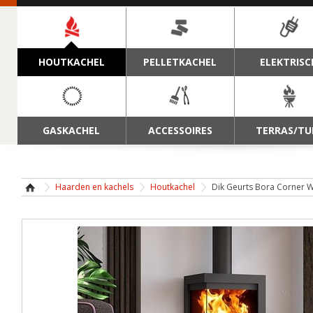
NAVIGATIE
HOUTKACHEL
PELLETKACHEL
ELEKTRISC
GASKACHEL
ACCESSOIRES
TERRAS/TU
Haarden en kachels
Houtkachel
Dik Geurts Bora Corner W