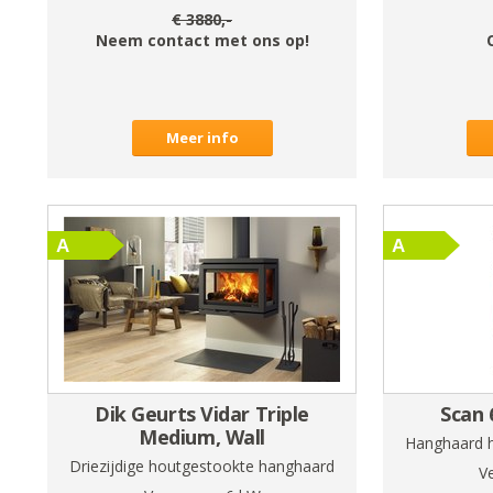
€
3880
,-
Neem contact met ons op!
Meer info
Dik Geurts Vidar Triple
Scan 
Medium, Wall
Hanghaard h
Driezijdige houtgestookte hanghaard
V