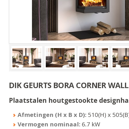
DIK GEURTS BORA CORNER WALL
Plaatstalen houtgestookte designh
Afmetingen (H x B x D):
510
(H) x
505
(B
Vermogen nominaal:
6.7
kW