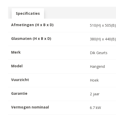
Specificaties
Afmetingen (H x B x D)
510
(H) x
505
(B
Glasmaten (H x B x D)
380
(H) x
440
(B
Merk
Dik Geurts
Model
Hangend
Vuurzicht
Hoek
Garantie
2
jaar
Vermogen nominaal
6.7
kW