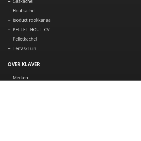
Gaskachel
Houtkachel
Isoduct rookkanaal
PELLET-HOUT-CV
Pelletkachel
Terras/Tuin
OVER KLAVER
Merken
Nieuws
Bedrijf
Werkwijze
Onderhoud gaskachel
Schoorsteen laten vegen in Friesland
GARANTIE