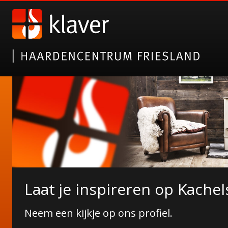
Nieuwe collectie tuinhaarde
Laat je inspireren op Kachel
Janco de Jong!
Neem een kijkje op ons profiel.