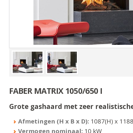
FABER MATRIX 1050/650 I
Grote gashaard met zeer realistisch
Afmetingen (H x B x D):
1087
(H) x
118
Vermogen nominaal:
10
kW