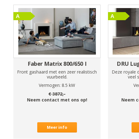
Faber Matrix 800/650 I
DRU Lug
Front gashaard met een zeer realistisch
Deze royale d
vuurbeeld.
veel 
Vermogen:
8.5
kW
Ve
€
3872
,-
Neem contact met ons op!
Neem c
Meer info