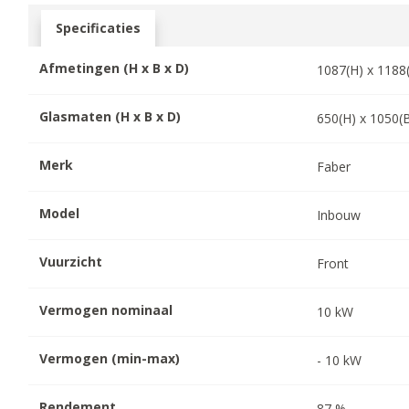
Specificaties
Afmetingen (H x B x D)
1087
(H) x
1188
Glasmaten (H x B x D)
650
(H) x
1050
(
Merk
Faber
Model
Inbouw
Vuurzicht
Front
Vermogen nominaal
10
kW
Vermogen (min-max)
-
10
kW
Rendement
87
%