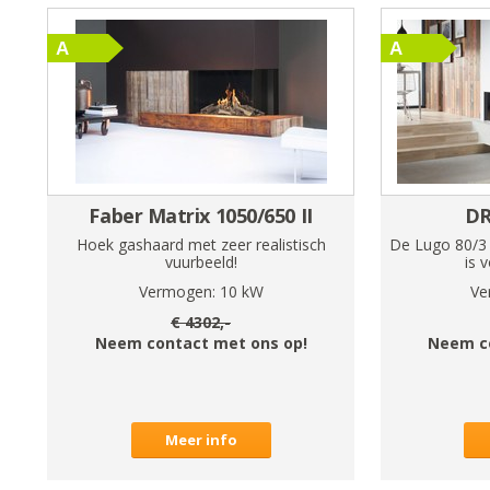
Faber Matrix 1050/650 II
DR
Hoek gashaard met zeer realistisch
De Lugo 80/3 i
vuurbeeld!
is 
Vermogen:
10
kW
Ve
€
4302
,-
Neem contact met ons op!
Neem c
Meer info