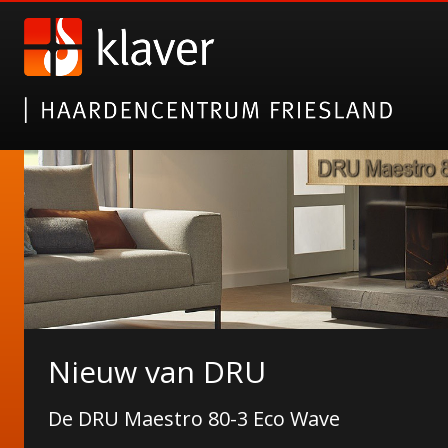
Laat je inspireren op Kachel
Nieuw van DRU
Neem een kijkje op ons profiel
De DRU Maestro 80-3 Eco Wave