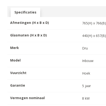
Specificaties
Afmetingen (H x B x D)
765
(H) x
766
(B
Glasmaten (H x B x D)
440
(H) x
657
(B
Merk
Dru
Model
Inbouw
Vuurzicht
Hoek
Garantie
5
jaar
Vermogen nominaal
8
kW