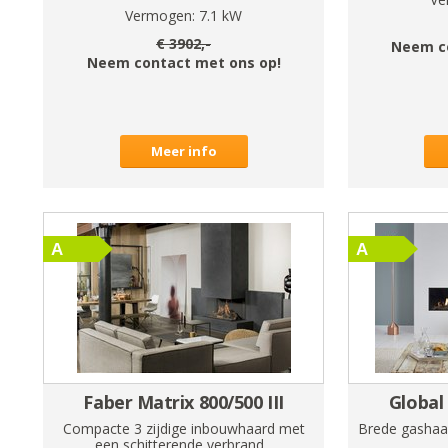
Vermogen:
7.1
kW
€
3902
,-
Neem c
Neem contact met ons op!
Meer info
Faber Matrix 800/500 III
Global
Compacte 3 zijdige inbouwhaard met
Brede gashaa
een schitterende verbrand...