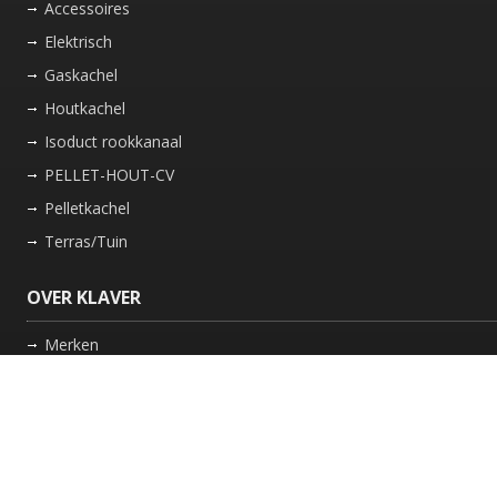
Accessoires
Elektrisch
Gaskachel
Houtkachel
Isoduct rookkanaal
PELLET-HOUT-CV
Pelletkachel
Terras/Tuin
OVER KLAVER
Merken
Nieuws
Bedrijf
Werkwijze
Onderhoud gaskachel