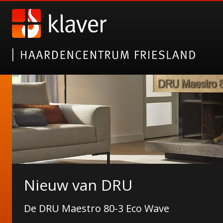
Laat je inspireren op Kachel
Nieuw van DRU
Neem een kijkje op ons profiel
De DRU Maestro 80-3 Eco Wave