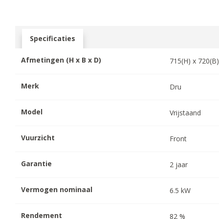
Specificaties
Afmetingen (H x B x D)
715
(H) x
720
(B
Merk
Dru
Model
Vrijstaand
Vuurzicht
Front
Garantie
2
jaar
Vermogen nominaal
6.5
kW
Rendement
82
%