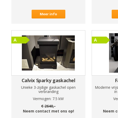
Meer info
Calvix Sparky gaskachel
F
Unieke 3-zijdige gaskachel open
Moderne vrij
verbranding
in
Vermogen:
7.5
kW
Ve
€
2640
,-
Neem contact met ons op!
Neem c