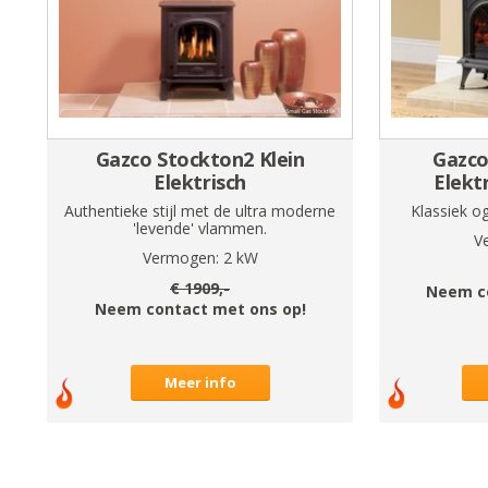
Gazco Stockton2 Klein
Gazco
Elektrisch
Elekt
Authentieke stijl met de ultra moderne
Klassiek o
'levende' vlammen.
V
Vermogen:
2
kW
€
1909
,-
Neem c
Neem contact met ons op!
Meer info