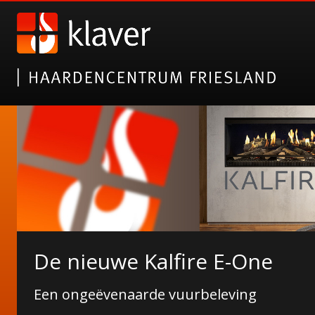
Gazco elektrische haarden
De nieuwe Kalfire E-One
Alsof het echt is!
Een ongeëvenaarde vuurbeleving