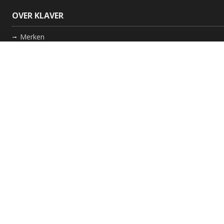
OVER KLAVER
Merken
Nieuws
Bedrijf
Werkwijze
Onderhoud gaskachel
Schoorsteen laten vegen in Friesland
GARANTIE
Review Policy
VOLG ONS
Facebook
Instagram