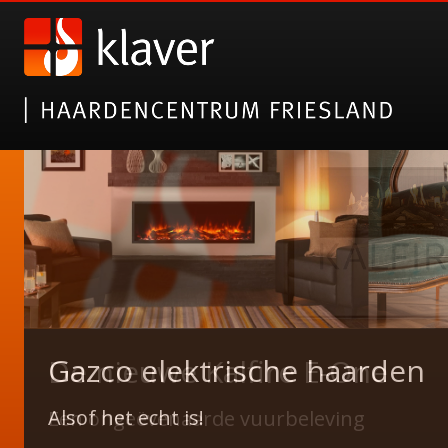
Gazco elektrische haarden
De nieuwe Kalfire E-One
Alsof het echt is!
Een ongeëvenaarde vuurbeleving