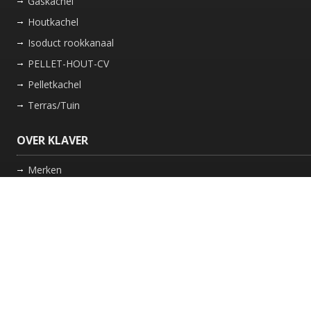
Gaskachel
Houtkachel
Isoduct rookkanaal
PELLET-HOUT-CV
Pelletkachel
Terras/Tuin
OVER KLAVER
Merken
Nieuws
Bedrijf
Werkwijze
Onderhoud gaskachel
Schoorsteen laten vegen in Friesland
GARANTIE