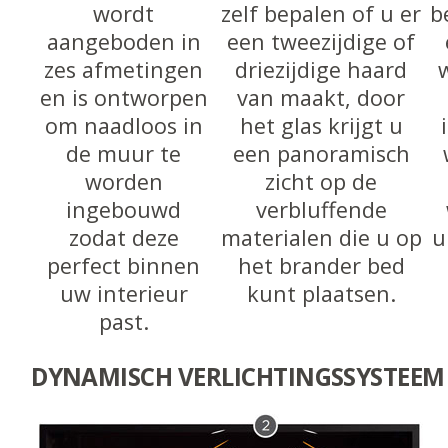
wordt
zelf bepalen of u er
b
aangeboden in
een tweezijdige of
zes afmetingen
driezijdige haard
en is ontworpen
van maakt, door
om naadloos in
het glas krijgt u
de muur te
een panoramisch
worden
zicht op de
ingebouwd
verbluffende
zodat deze
materialen die u op
u
perfect binnen
het brander bed
uw interieur
kunt plaatsen.
past.
DYNAMISCH VERLICHTINGSSYSTEEM