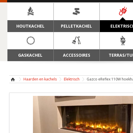
NAVIGATIE
HOUTKACHEL
PELLETKACHEL
ELEKTRISC
GASKACHEL
ACCESSOIRES
TERRAS/TU
Haarden en kachels
Elektrisch
Gazco eReflex 110W hoekha