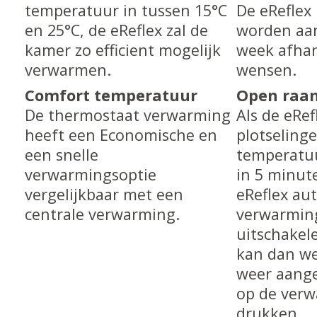
temperatuur in tussen 15°C
De eReflex
en 25°C, de eReflex zal de
worden aa
kamer zo efficient mogelijk
week afhan
verwarmen.
wensen.
Comfort temperatuur
Open raa
De thermostaat verwarming
Als de eRef
heeft een Economische en
plotseling
een snelle
temperatuu
verwarmingsoptie
in 5 minute
vergelijkbaar met een
eReflex au
centrale verwarming.
verwarmin
uitschakel
kan dan we
weer aang
op de ver
drukken.