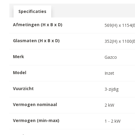
Specificaties
Afmetingen (H x B x D)
569
(H) x
1154
(
Glasmaten (H x B x D)
352
(H) x
1100
(
Merk
Gazco
Model
Inzet
Vuurzicht
3-zijdig
Vermogen nominaal
2
kW
Vermogen (min-max)
1
-
2
kW