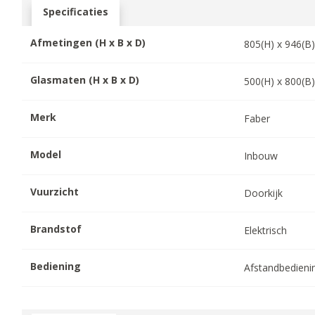
Specificaties
Afmetingen (H x B x D)
805
(H) x
946
(B
Glasmaten (H x B x D)
500
(H) x
800
(B
Merk
Faber
Model
Inbouw
Vuurzicht
Doorkijk
Brandstof
Elektrisch
Bediening
Afstandbedieni