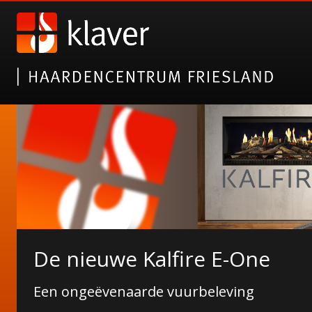
Gazco elektrische haarden
De nieuwe Kalfire E-One
Alsof het echt is!
Een ongeëvenaarde vuurbeleving