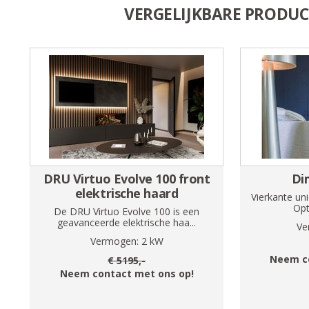
VERGELIJKBARE PRODU
DRU Virtuo Evolve 100 front
Di
elektrische haard
Vierkante un
Opt
De DRU Virtuo Evolve 100 is een
geavanceerde elektrische haa...
Ve
Vermogen:
2
kW
Neem c
€
5195
,-
Neem contact met ons op!