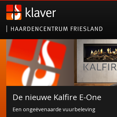
Gazco elektrische haarden
De nieuwe Kalfire E-One
Alsof het echt is!
Een ongeëvenaarde vuurbeleving