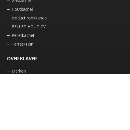
Gaskachel
Houtkachel
Isoduct rookkanaal
PELLET-HOUT-CV
Pelletkachel
Terras/Tuin
OVER KLAVER
Merken
Nieuws
Bedrijf
Werkwijze
Onderhoud gaskachel
Schoorsteen laten vegen in Friesland
GARANTIE