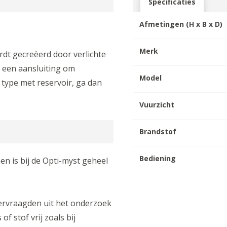
Specificaties
Afmetingen (H x B x D)
Merk
rdt gecreëerd door verlichte
t een aansluiting om
Model
t type met reservoir, ga dan
Vuurzicht
Brandstof
Bediening
en is bij de Opti-myst geheel
ervraagden uit het onderzoek
f stof vrij zoals bij