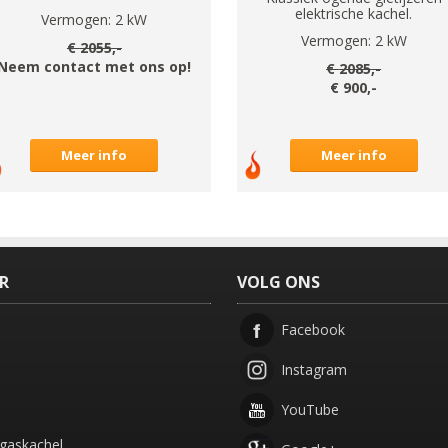
elektrische kachel.
Vermogen:
2
kW
Vermogen:
2
kW
€
2055
,-
Neem contact met ons op!
€
2085
,-
€
900
,-
Meer info
Meer info
ER
VOLG ONS
Facebook
Instagram
YouTube
gaskachel