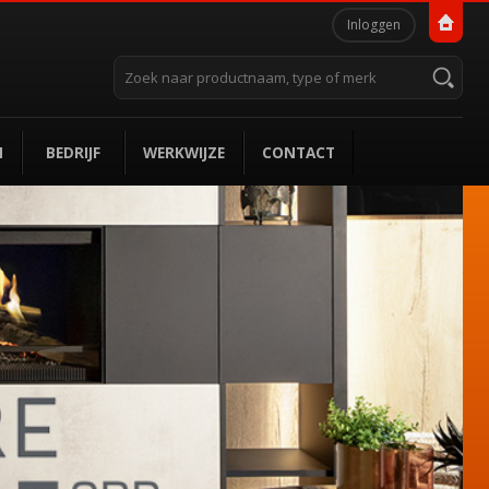
Persoonlijke
Inloggen
hulpmiddelen
Zoek
Geavanceerd
zoeken...
N
BEDRIJF
WERKWIJZE
CONTACT