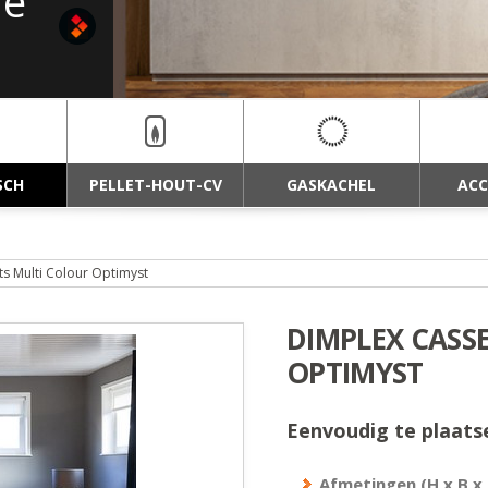
ne
SCH
PELLET-HOUT-CV
GASKACHEL
ACC
ts Multi Colour Optimyst
DIMPLEX CASS
OPTIMYST
Eenvoudig te plaats
Afmetingen (H x B x 