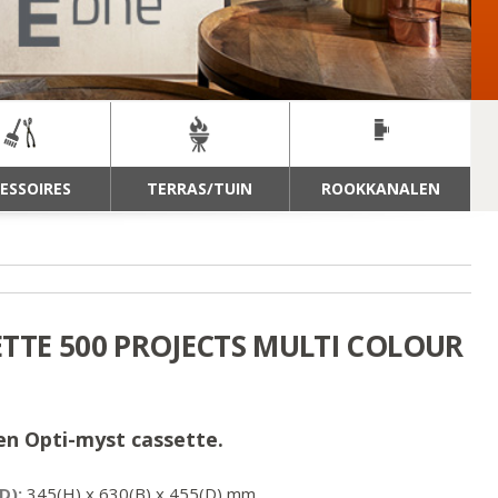
ESSOIRES
TERRAS/TUIN
ROOKKANALEN
ETTE 500 PROJECTS MULTI COLOUR
en Opti-myst cassette.
D):
345
(H) x
630
(B) x
455
(D) mm