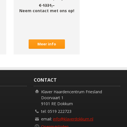
€
1331
,-
Neem contact met ons op!
Meer info
CONTACT
Klaver Haardencentrum Friesland
Doorvaart 1
9101 RE Dokkum
tel: 0519 222723
email:
info@klaverdokkum.nl
Openingstijden