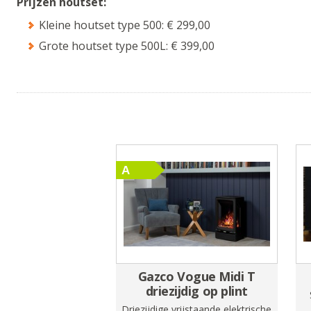
Prijzen houtset:
Kleine houtset type 500: € 299,00
Grote houtset type 500L: € 399,00
Gazco Vogue Midi T
driezijdig op plint
Driezijdige vrijstaande elektrische