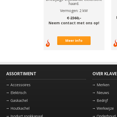
haard.
Vermogen:
2
kW
€
2360
,-
Neem contact met ons op!
Meer info
ASSORTIMENT
OVER KLAV
Accessoires
Merken
Elektrisch
Nieuws
Gaskachel
Bedrijf
Houtkachel
Werkwijze
Isoduct rookkanaal
Onderhoud 