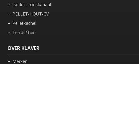
Isoduct rookkanaal
PELLET-HOUT-CV
Pelletkachel
Terras/Tuin
OVER KLAVER
Merken
Nieuws
Bedrijf
Werkwijze
Onderhoud gaskachel
Schoorsteen laten vegen in Friesland
GARANTIE
Review Policy