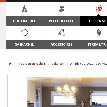
NAVIGATIE
HOUTKACHEL
PELLETKACHEL
ELEKTRISC
GASKACHEL
ACCESSOIRES
TERRAS/TU
Haarden en kachels
Elektrisch
Dimplex Cassette 1000 Reta