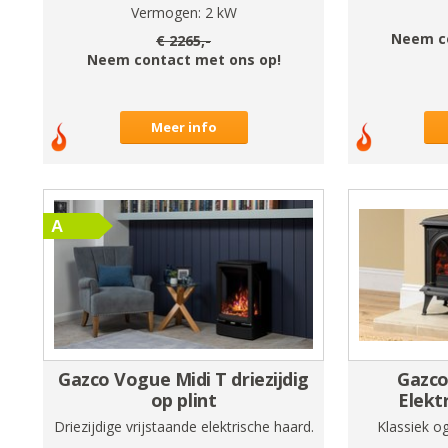
Vermogen:
2
kW
Neem c
€
2265
,-
Neem contact met ons op!
Meer info
Gazco Vogue Midi T driezijdig
Gazco
op plint
Elekt
Driezijdige vrijstaande elektrische haard.
Klassiek o