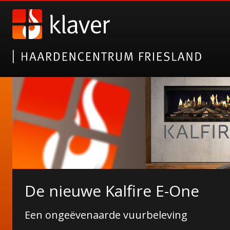
Gazco elektrische haarden
De nieuwe Kalfire E-One
Alsof het echt is!
Een ongeëvenaarde vuurbeleving