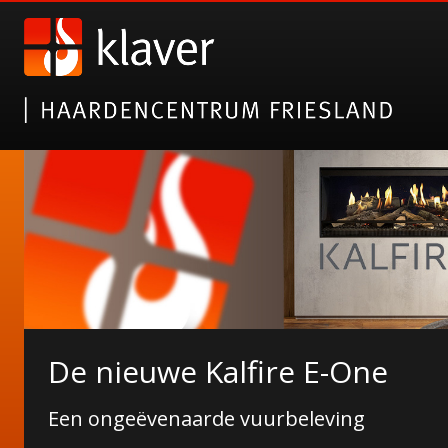
Gazco elektrische haarden
De nieuwe Kalfire E-One
Alsof het echt is!
Een ongeëvenaarde vuurbeleving