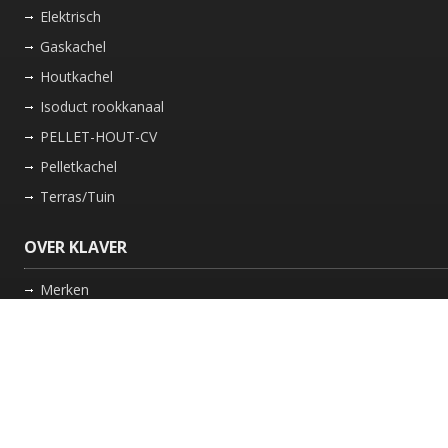
Elektrisch
Gaskachel
Houtkachel
Isoduct rookkanaal
PELLET-HOUT-CV
Pelletkachel
Terras/Tuin
OVER KLAVER
Merken
Nieuws
Bedrijf
Werkwijze
Onderhoud gaskachel
Schoorsteen laten vegen in Friesland