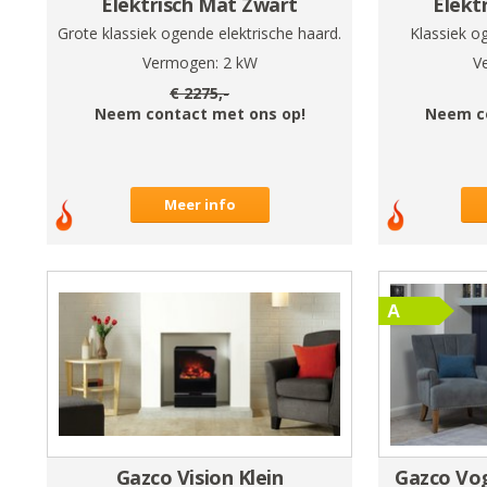
Elektrisch Mat Zwart
Elekt
Grote klassiek ogende elektrische haard.
Klassiek o
Vermogen:
2
kW
V
€
2275
,-
Neem contact met ons op!
Neem c
Meer info
Gazco Vision Klein
Gazco Vog